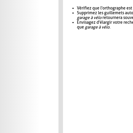
Vérifiez que l'orthographe est
Supprimez les guillemets aut
garage à vélo
retournera souve
Envisagez d'élargir votre rec
que
garage à vélo
.