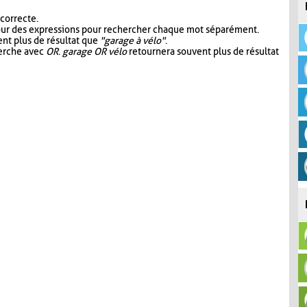
 correcte.
our des expressions pour rechercher chaque mot séparément.
nt plus de résultat que
"garage à vélo"
.
herche avec
OR
.
garage OR vélo
retournera souvent plus de résultat