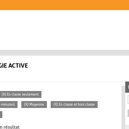
IE ACTIVE
(X) En classe seulement
0 minutes)
(X) Moyenne
(X) En classe et hors classe
n résultat