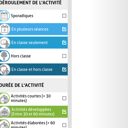
DÉROULEMENT DE L'ACTIVITÉ
Sporadiques
En plusieurs séances
En classe seulement
Hors classe
En classe et hors classe
DURÉE DE L'ACTIVITÉ
Activités courtes (< 30
minutes)
Activités développées
(Entre 30 et 60 minutes)
Activités élaborées (> 60
minutes)