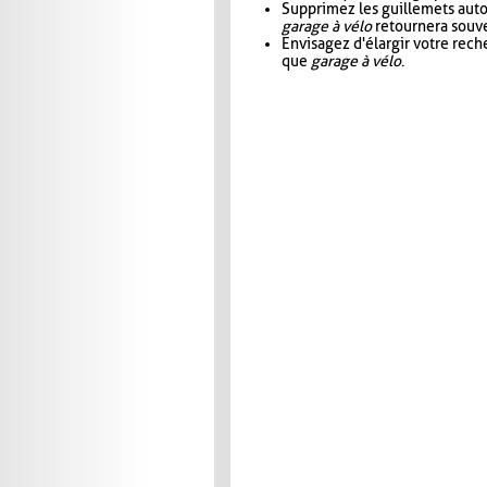
Supprimez les guillemets aut
garage à vélo
retournera souve
Envisagez d'élargir votre rec
que
garage à vélo
.