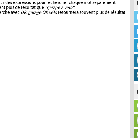
our des expressions pour rechercher chaque mot séparément.
nt plus de résultat que
"garage à vélo"
.
herche avec
OR
.
garage OR vélo
retournera souvent plus de résultat