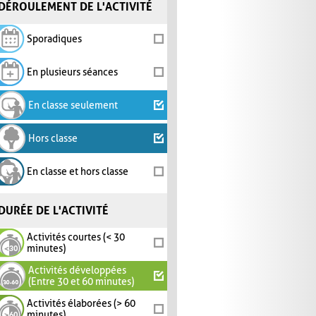
DÉROULEMENT DE L'ACTIVITÉ
Sporadiques
En plusieurs séances
En classe seulement
Hors classe
En classe et hors classe
DURÉE DE L'ACTIVITÉ
Activités courtes (< 30
minutes)
Activités développées
(Entre 30 et 60 minutes)
Activités élaborées (> 60
minutes)