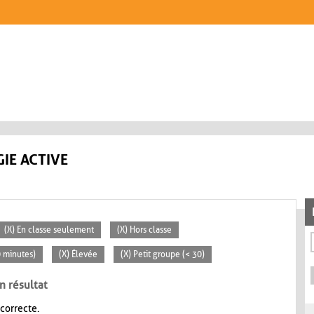
IE ACTIVE
(X) En classe seulement
(X) Hors classe
0 minutes)
(X) Élevée
(X) Petit groupe (< 30)
n résultat
 correcte.