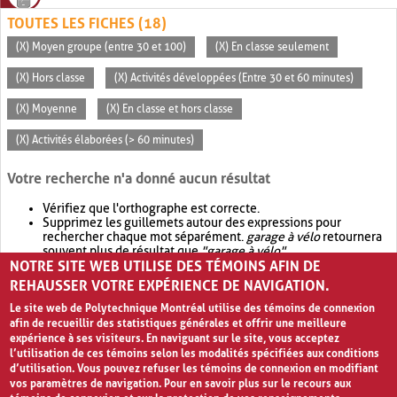
TOUTES LES FICHES (18)
(X) Moyen groupe (entre 30 et 100)
(X) En classe seulement
(X) Hors classe
(X) Activités développées (Entre 30 et 60 minutes)
(X) Moyenne
(X) En classe et hors classe
(X) Activités élaborées (> 60 minutes)
Votre recherche n'a donné aucun résultat
Vérifiez que l'orthographe est correcte.
Supprimez les guillemets autour des expressions pour
rechercher chaque mot séparément.
garage à vélo
retournera
souvent plus de résultat que
"garage à vélo"
.
NOTRE SITE WEB UTILISE DES TÉMOINS AFIN DE
Envisagez d'élargir votre recherche avec
OR
.
garage OR vélo
retournera souvent plus de résultat que
garage à vélo
.
REHAUSSER VOTRE EXPÉRIENCE DE NAVIGATION.
Le site web de Polytechnique Montréal utilise des témoins de connexion
afin de recueillir des statistiques générales et offrir une meilleure
expérience à ses visiteurs. En naviguant sur le site, vous acceptez
l’utilisation de ces témoins selon les modalités spécifiées aux conditions
d’utilisation. Vous pouvez refuser les témoins de connexion en modifiant
vos paramètres de navigation. Pour en savoir plus sur le recours aux