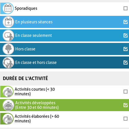
Sporadiques
En plusieurs séances
En classe seulement
Hors classe
En classe et hors classe
DURÉE DE L'ACTIVITÉ
Activités courtes (< 30
minutes)
Activités développées
(Entre 30 et 60 minutes)
Activités élaborées (> 60
minutes)