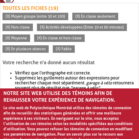
TOUTES LES FICHES (19)
(X) Moyen groupe (entre 30 et 100)
(X) En classe seulement
(X) Hors classe
(X) Activités développées (Entre 30 et 60 minutes)
(X) Moyenne
(X) En classe et hors classe
(X) En plusieurs séances
(X) Faible
Votre recherche n'a donné aucun résultat
Vérifiez que l'orthographe est correcte.
Supprimez les guillemets autour des expressions pour
rechercher chaque mot séparément.
garage à vélo
retournera
souvent plus de résultat que
"garage à vélo"
.
NOTRE SITE WEB UTILISE DES TÉMOINS AFIN DE
Envisagez d'élargir votre recherche avec
OR
.
garage OR vélo
retournera souvent plus de résultat que
garage à vélo
.
REHAUSSER VOTRE EXPÉRIENCE DE NAVIGATION.
Le site web de Polytechnique Montréal utilise des témoins de connexion
afin de recueillir des statistiques générales et offrir une meilleure
expérience à ses visiteurs. En naviguant sur le site, vous acceptez
l’utilisation de ces témoins selon les modalités spécifiées aux conditions
d’utilisation. Vous pouvez refuser les témoins de connexion en modifiant
vos paramètres de navigation. Pour en savoir plus sur le recours aux