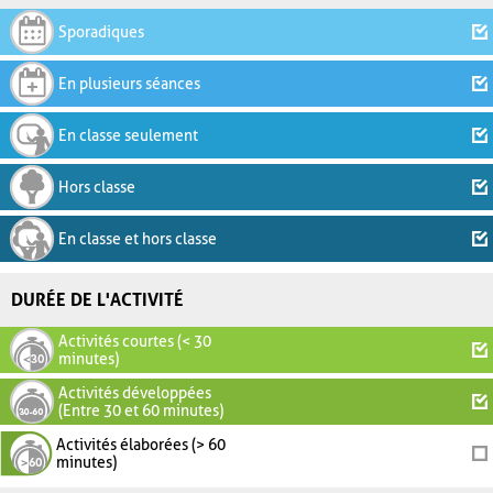
Sporadiques
En plusieurs séances
En classe seulement
Hors classe
En classe et hors classe
DURÉE DE L'ACTIVITÉ
Activités courtes (< 30
minutes)
Activités développées
(Entre 30 et 60 minutes)
Activités élaborées (> 60
minutes)