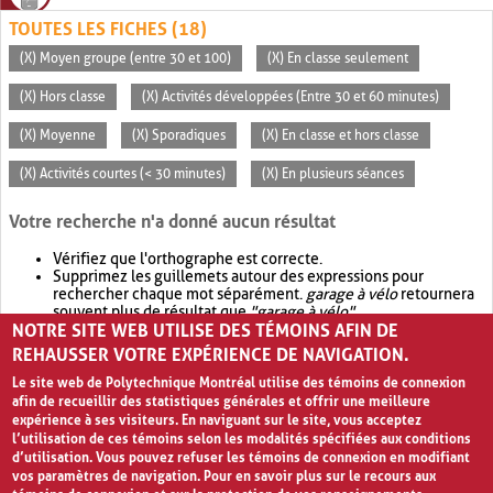
TOUTES LES FICHES (18)
(X) Moyen groupe (entre 30 et 100)
(X) En classe seulement
(X) Hors classe
(X) Activités développées (Entre 30 et 60 minutes)
(X) Moyenne
(X) Sporadiques
(X) En classe et hors classe
(X) Activités courtes (< 30 minutes)
(X) En plusieurs séances
Votre recherche n'a donné aucun résultat
Vérifiez que l'orthographe est correcte.
Supprimez les guillemets autour des expressions pour
rechercher chaque mot séparément.
garage à vélo
retournera
souvent plus de résultat que
"garage à vélo"
.
NOTRE SITE WEB UTILISE DES TÉMOINS AFIN DE
Envisagez d'élargir votre recherche avec
OR
.
garage OR vélo
retournera souvent plus de résultat que
garage à vélo
.
REHAUSSER VOTRE EXPÉRIENCE DE NAVIGATION.
Le site web de Polytechnique Montréal utilise des témoins de connexion
afin de recueillir des statistiques générales et offrir une meilleure
expérience à ses visiteurs. En naviguant sur le site, vous acceptez
l’utilisation de ces témoins selon les modalités spécifiées aux conditions
d’utilisation. Vous pouvez refuser les témoins de connexion en modifiant
vos paramètres de navigation. Pour en savoir plus sur le recours aux