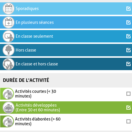
Sporadiques
En plusieurs séances
En classe seulement
Hors classe
En classe et hors classe
DURÉE DE L'ACTIVITÉ
Activités courtes (< 30
minutes)
Activités développées
(Entre 30 et 60 minutes)
Activités élaborées (> 60
minutes)