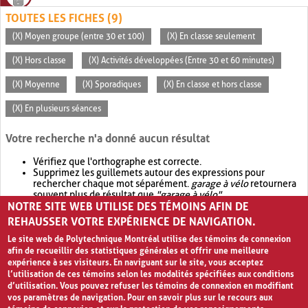
TOUTES LES FICHES (9)
(X) Moyen groupe (entre 30 et 100)
(X) En classe seulement
(X) Hors classe
(X) Activités développées (Entre 30 et 60 minutes)
(X) Moyenne
(X) Sporadiques
(X) En classe et hors classe
(X) En plusieurs séances
Votre recherche n'a donné aucun résultat
Vérifiez que l'orthographe est correcte.
Supprimez les guillemets autour des expressions pour
rechercher chaque mot séparément.
garage à vélo
retournera
souvent plus de résultat que
"garage à vélo"
.
NOTRE SITE WEB UTILISE DES TÉMOINS AFIN DE
Envisagez d'élargir votre recherche avec
OR
.
garage OR vélo
retournera souvent plus de résultat que
garage à vélo
.
REHAUSSER VOTRE EXPÉRIENCE DE NAVIGATION.
Le site web de Polytechnique Montréal utilise des témoins de connexion
afin de recueillir des statistiques générales et offrir une meilleure
expérience à ses visiteurs. En naviguant sur le site, vous acceptez
l’utilisation de ces témoins selon les modalités spécifiées aux conditions
d’utilisation. Vous pouvez refuser les témoins de connexion en modifiant
vos paramètres de navigation. Pour en savoir plus sur le recours aux