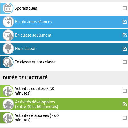
Sporadiques
En plusieurs séances
En classe seulement
Hors classe
En classe et hors classe
DURÉE DE L'ACTIVITÉ
Activités courtes (< 30
minutes)
Activités développées
(Entre 30 et 60 minutes)
Activités élaborées (> 60
minutes)