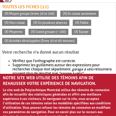
TOUTES LES FICHES (12)
(X) Moyen groupe (entre 30 et 100)
(X) En classe seulement
(X) Hors classe
(X) En plusieurs séances
(X) Faible
(X) Moyenne
(X) Grand groupe (> 100)
(X) Équipe
(X) Activités développées (Entre 30 et 60 minutes)
Votre recherche n'a donné aucun résultat
Vérifiez que l'orthographe est correcte.
Supprimez les guillemets autour des expressions pour
rechercher chaque mot séparément.
garage à vélo
retournera
souvent plus de résultat que
"garage à vélo"
.
NOTRE SITE WEB UTILISE DES TÉMOINS AFIN DE
Envisagez d'élargir votre recherche avec
OR
.
garage OR vélo
retournera souvent plus de résultat que
garage à vélo
.
REHAUSSER VOTRE EXPÉRIENCE DE NAVIGATION.
Le site web de Polytechnique Montréal utilise des témoins de connexion
afin de recueillir des statistiques générales et offrir une meilleure
expérience à ses visiteurs. En naviguant sur le site, vous acceptez
l’utilisation de ces témoins selon les modalités spécifiées aux conditions
d’utilisation. Vous pouvez refuser les témoins de connexion en modifiant
vos paramètres de navigation. Pour en savoir plus sur le recours aux