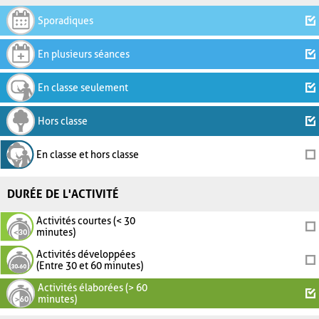
Sporadiques
En plusieurs séances
En classe seulement
Hors classe
En classe et hors classe
DURÉE DE L'ACTIVITÉ
Activités courtes (< 30
minutes)
Activités développées
(Entre 30 et 60 minutes)
Activités élaborées (> 60
minutes)