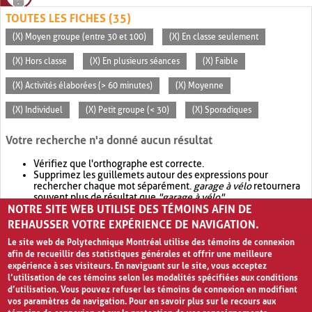
TOUTES LES FICHES (35)
(X) Moyen groupe (entre 30 et 100)
(X) En classe seulement
(X) Hors classe
(X) En plusieurs séances
(X) Faible
(X) Activités élaborées (> 60 minutes)
(X) Moyenne
(X) Individuel
(X) Petit groupe (< 30)
(X) Sporadiques
Votre recherche n'a donné aucun résultat
Vérifiez que l'orthographe est correcte.
Supprimez les guillemets autour des expressions pour
rechercher chaque mot séparément.
garage à vélo
retournera
souvent plus de résultat que
"garage à vélo"
.
NOTRE SITE WEB UTILISE DES TÉMOINS AFIN DE
Envisagez d'élargir votre recherche avec
OR
.
garage OR vélo
retournera souvent plus de résultat que
garage à vélo
.
REHAUSSER VOTRE EXPÉRIENCE DE NAVIGATION.
Le site web de Polytechnique Montréal utilise des témoins de connexion
afin de recueillir des statistiques générales et offrir une meilleure
expérience à ses visiteurs. En naviguant sur le site, vous acceptez
l’utilisation de ces témoins selon les modalités spécifiées aux conditions
d’utilisation. Vous pouvez refuser les témoins de connexion en modifiant
vos paramètres de navigation. Pour en savoir plus sur le recours aux