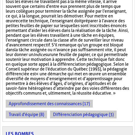
tous les élèves ne travaillent pas à la même vitesse, il arrive
souvent que certains d'entre eux prennent plus de temps que
leurs collègues pour terminer la tâche assignée par l'enseignant,
ce qui, à la longue, pourrait les démotiver. Pour mettre en
œuvre cette technique, l'enseignant doit préparer à l'avance des
petites feuilles de papier sur lesquelles sont inscrits des énoncés
permettant d'aider les élèves dans la réalisation de la tâche. Ainsi,
pendant que les élèves travaillent à une tâche en équipes,
l'enseignant circule dans la classe afin de surveiller leur niveau
d'avancement respectif. S'il remarque qu'un groupe est bloqué
dans la tâche assignée ou n'avance pas suffisamment vite, il peut
leur donner un
Indice
sur
une feuille de papier, ce qui permettra de
soutenir leur motivation à apprendre. Cette technique fait donc
en quelque sorte appel à la différenciation pédagogique. Selon le
Conseil supérieur de l'éducation du Québec (1993), la pédagogie
différenciée est « une démarche qui met en œuvre un ensemble
diversifié de moyens d’enseignement et d’apprentissage pour
permettre à des élèves d’âges, d’origines, d’aptitudes et de
savoir-faire hétérogènes d’atteindre par des voies différentes des
objectifs communs et, ultimement, la réussite éducative. »
Approfondissement des connaissances (17)
Travail d'équipe (8)
Différenciation pédagogique (3)
LES BOMBES