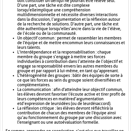
doit constituer un défi qui ne pourrait être relevé seul.
D'une part, une tâche est dite complexe
lorsqu'elle implique une compréhension
multidimensionnelle et nécessite diverses interactions
dans la discussion, l’argumentation et la réflexion autour
de la recherche de solutions. D'autre part, une tâche est
dite authentique lorsqu'elle s’ancre dans la vie de l’élève,
de l’école ou de la communauté.
Un objectif commun : permet de rassembler les membres
de l'équipe et de mettre en commun leurs connaissances et
leurs talents.
L'interdépendance et la responsabilisation : chaque
membre du groupe s’engage à mettre ses forces
individuelles à contribution dans l’atteinte de l’objectif et
engage sa responsabilité envers les autres membres du
groupe et par rapport à lui-même, en tant qu’apprenant.
L'hétérogénéité des groupes : bâtir des équipes de sorte à
ce que les forces au sein du groupe soient diversifiées et
complémentaires.
La communication : afin d'atteindre leur objectif commun,
les élèves devront favoriser l'écoute active et tirer profit de
leurs compétences en matière d’argumentation
et d’expression de leurs idées (ou de leur désaccord).
La réflexion critique : les élèves devront réfléchir à la
contribution de chacun des membres de l'équipe ainsi
qu’au fonctionnement du groupe par une discussion avec
l'enseignant ou une autoévaluation formelle.