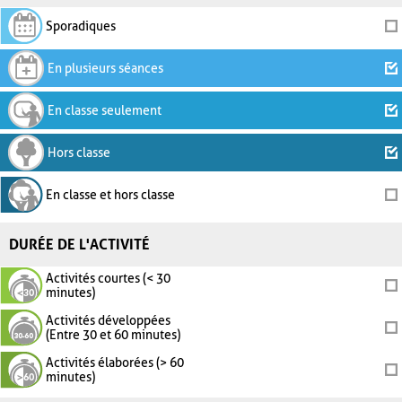
Sporadiques
En plusieurs séances
En classe seulement
Hors classe
En classe et hors classe
DURÉE DE L'ACTIVITÉ
Activités courtes (< 30
minutes)
Activités développées
(Entre 30 et 60 minutes)
Activités élaborées (> 60
minutes)