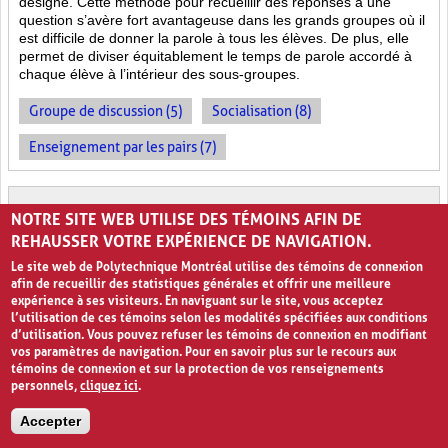
désigné. Cette méthode pour recueillir des réponses à une
question s’avère fort avantageuse dans les grands groupes où il
est difficile de donner la parole à tous les élèves. De plus, elle
permet de diviser équitablement le temps de parole accordé à
chaque élève à l’intérieur des sous-groupes.
Groupe de discussion (5)
Socialisation (8)
Enseignement par les pairs (7)
TAPIS DE TRI
NOTRE SITE WEB UTILISE DES TÉMOINS AFIN DE
REHAUSSER VOTRE EXPÉRIENCE DE NAVIGATION.
Le site web de Polytechnique Montréal utilise des témoins de connexion
afin de recueillir des statistiques générales et offrir une meilleure
expérience à ses visiteurs. En naviguant sur le site, vous acceptez
l’utilisation de ces témoins selon les modalités spécifiées aux conditions
d’utilisation. Vous pouvez refuser les témoins de connexion en modifiant
vos paramètres de navigation. Pour en savoir plus sur le recours aux
témoins de connexion et sur la protection de vos renseignements
0
personnels,
cliquez ici
.
Classer les données
Accepter