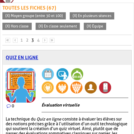
TOUTES LES FICHES (67)
(X) Moyen groupe (entre 30 et 100)
(X) En plusieurs séances
(X) Hors classe
(X) En classe seulement
(X) Équipe
PAGES
«
‹
1
2
3
4
›
»
QUIZ EN LIGNE
Évaluation virtuelle
0
La technique du
Quiz en ligne
consiste à évaluer les élèves sur
des notions précises grâce à l’utilisation d’un outil technologique
qui soutient la création d’un quiz virtuel. Ainsi, plutôt que de
passer des évaluations sommatives classiques sur papier, les