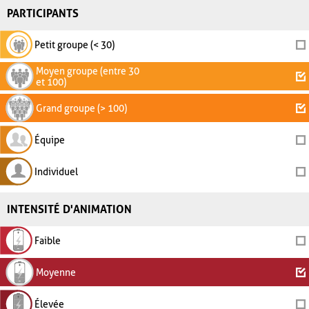
PARTICIPANTS
Petit groupe (< 30)
Moyen groupe (entre 30
et 100)
Grand groupe (> 100)
Équipe
Individuel
INTENSITÉ D'ANIMATION
Faible
Moyenne
Élevée