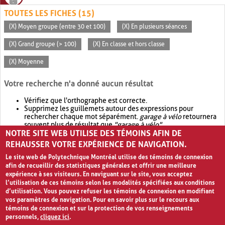
TOUTES LES FICHES (15)
(X) Moyen groupe (entre 30 et 100)
(X) En plusieurs séances
(X) Grand groupe (> 100)
(X) En classe et hors classe
(X) Moyenne
Votre recherche n'a donné aucun résultat
Vérifiez que l'orthographe est correcte.
Supprimez les guillemets autour des expressions pour
rechercher chaque mot séparément.
garage à vélo
retournera
souvent plus de résultat que
"garage à vélo"
.
NOTRE SITE WEB UTILISE DES TÉMOINS AFIN DE
Envisagez d'élargir votre recherche avec
OR
.
garage OR vélo
retournera souvent plus de résultat que
garage à vélo
.
REHAUSSER VOTRE EXPÉRIENCE DE NAVIGATION.
Le site web de Polytechnique Montréal utilise des témoins de connexion
afin de recueillir des statistiques générales et offrir une meilleure
expérience à ses visiteurs. En naviguant sur le site, vous acceptez
l’utilisation de ces témoins selon les modalités spécifiées aux conditions
d’utilisation. Vous pouvez refuser les témoins de connexion en modifiant
vos paramètres de navigation. Pour en savoir plus sur le recours aux
témoins de connexion et sur la protection de vos renseignements
personnels,
cliquez ici
.
Avis de confidentialité et conditions d’utilisation