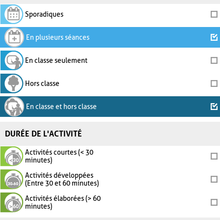
Sporadiques
En plusieurs séances
En classe seulement
Hors classe
En classe et hors classe
DURÉE DE L'ACTIVITÉ
Activités courtes (< 30
minutes)
Activités développées
(Entre 30 et 60 minutes)
Activités élaborées (> 60
minutes)