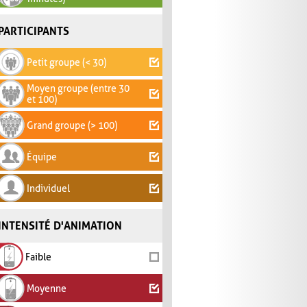
PARTICIPANTS
Petit groupe (< 30)
Moyen groupe (entre 30
et 100)
Grand groupe (> 100)
Équipe
Individuel
INTENSITÉ D'ANIMATION
Faible
Moyenne