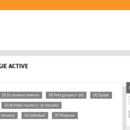
IE ACTIVE
(X) En plusieurs séances
(X) Petit groupe (< 30)
(X) Équipe
(X) Activités courtes (< 30 minutes)
0 minutes)
(X) Individuel
(X) Moyenne