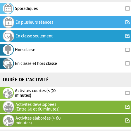
Sporadiques
En plusieurs séances
En classe seulement
Hors classe
En classe et hors classe
DURÉE DE L'ACTIVITÉ
Activités courtes (< 30
minutes)
Activités développées
(Entre 30 et 60 minutes)
Activités élaborées (> 60
minutes)