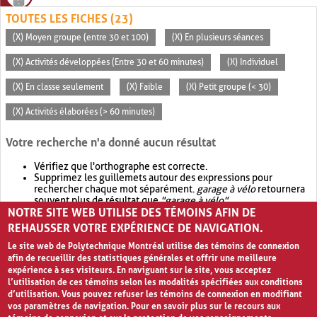
TOUTES LES FICHES (23)
(X) Moyen groupe (entre 30 et 100)
(X) En plusieurs séances
(X) Activités développées (Entre 30 et 60 minutes)
(X) Individuel
(X) En classe seulement
(X) Faible
(X) Petit groupe (< 30)
(X) Activités élaborées (> 60 minutes)
Votre recherche n'a donné aucun résultat
Vérifiez que l'orthographe est correcte.
Supprimez les guillemets autour des expressions pour
rechercher chaque mot séparément.
garage à vélo
retournera
souvent plus de résultat que
"garage à vélo"
.
NOTRE SITE WEB UTILISE DES TÉMOINS AFIN DE
Envisagez d'élargir votre recherche avec
OR
.
garage OR vélo
retournera souvent plus de résultat que
garage à vélo
.
REHAUSSER VOTRE EXPÉRIENCE DE NAVIGATION.
Le site web de Polytechnique Montréal utilise des témoins de connexion
afin de recueillir des statistiques générales et offrir une meilleure
expérience à ses visiteurs. En naviguant sur le site, vous acceptez
l’utilisation de ces témoins selon les modalités spécifiées aux conditions
d’utilisation. Vous pouvez refuser les témoins de connexion en modifiant
vos paramètres de navigation. Pour en savoir plus sur le recours aux