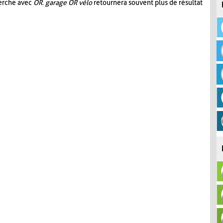
herche avec
OR
.
garage OR vélo
retournera souvent plus de résultat