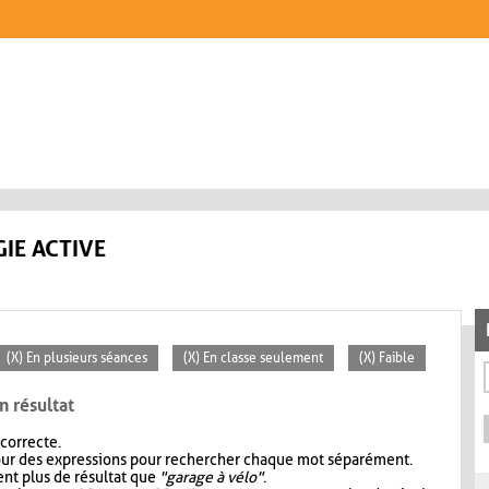
IE ACTIVE
(X) En plusieurs séances
(X) En classe seulement
(X) Faible
n résultat
 correcte.
our des expressions pour rechercher chaque mot séparément.
nt plus de résultat que
"garage à vélo"
.