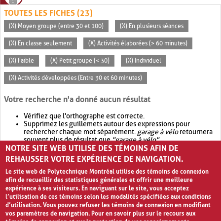
TOUTES LES FICHES (23)
(X) Moyen groupe (entre 30 et 100)
(X) En plusieurs séances
(X) En classe seulement
(X) Activités élaborées (> 60 minutes)
(X) Faible
(X) Petit groupe (< 30)
(X) Individuel
(X) Activités développées (Entre 30 et 60 minutes)
Votre recherche n'a donné aucun résultat
Vérifiez que l'orthographe est correcte.
Supprimez les guillemets autour des expressions pour
rechercher chaque mot séparément.
garage à vélo
retournera
souvent plus de résultat que
"garage à vélo"
.
NOTRE SITE WEB UTILISE DES TÉMOINS AFIN DE
Envisagez d'élargir votre recherche avec
OR
.
garage OR vélo
retournera souvent plus de résultat que
garage à vélo
.
REHAUSSER VOTRE EXPÉRIENCE DE NAVIGATION.
Le site web de Polytechnique Montréal utilise des témoins de connexion
afin de recueillir des statistiques générales et offrir une meilleure
expérience à ses visiteurs. En naviguant sur le site, vous acceptez
l’utilisation de ces témoins selon les modalités spécifiées aux conditions
d’utilisation. Vous pouvez refuser les témoins de connexion en modifiant
vos paramètres de navigation. Pour en savoir plus sur le recours aux