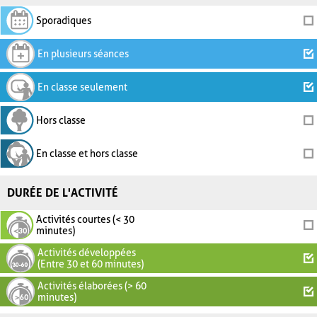
Sporadiques
En plusieurs séances
En classe seulement
Hors classe
En classe et hors classe
DURÉE DE L'ACTIVITÉ
Activités courtes (< 30
minutes)
Activités développées
(Entre 30 et 60 minutes)
Activités élaborées (> 60
minutes)