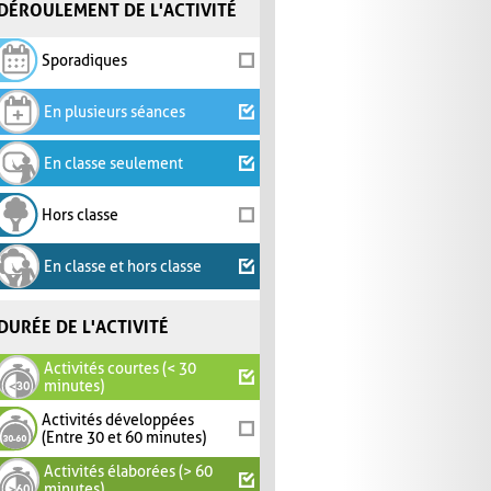
DÉROULEMENT DE L'ACTIVITÉ
Sporadiques
En plusieurs séances
En classe seulement
Hors classe
En classe et hors classe
DURÉE DE L'ACTIVITÉ
Activités courtes (< 30
minutes)
Activités développées
(Entre 30 et 60 minutes)
Activités élaborées (> 60
minutes)