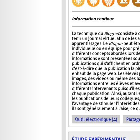
Information continue
La technique du
Blogue
consiste à
tenir un journal virtuel afin de les 
apprentissages. Le
Blogue
peut êtr
individuelle ou en équipe pour prés
différents concepts abordés lors de
informations y sont présentées sou
publications qui s'affichent en ord
c'est-à-dire que la publication la p
en haut de la page web. Les élèves 
images, des vidéos ou même des ba
informations entre les élèves et ave
différents intervenants puisqu'il e
chaque publication. Ainsi, autant l
les publications de leurs collègues
l'avantage de stimuler l'intérêt des
ils sont généralement à l'aise, ce q
Outil électronique (4)
Partage
ÉTUDE EXPÉRIMENTALE