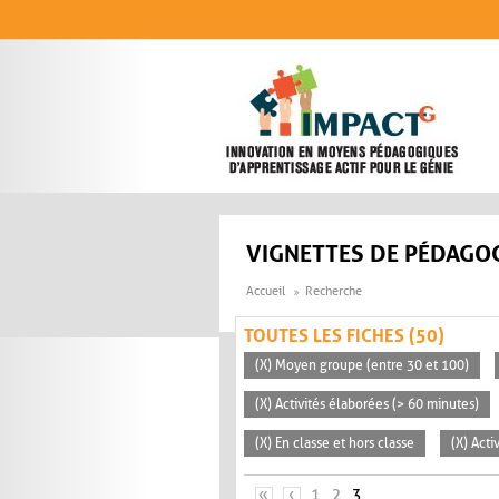
Aller au contenu principal
VIGNETTES DE PÉDAGOG
Accueil
Recherche
TOUTES LES FICHES (50)
(X) Moyen groupe (entre 30 et 100)
(X) Activités élaborées (> 60 minutes)
(X) En classe et hors classe
(X) Acti
PAGES
«
‹
1
2
3