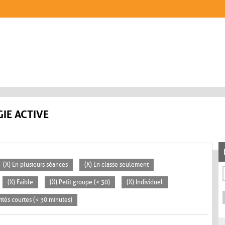
IE ACTIVE
(X) En plusieurs séances
(X) En classe seulement
(X) Faible
(X) Petit groupe (< 30)
(X) Individuel
vités courtes (< 30 minutes)