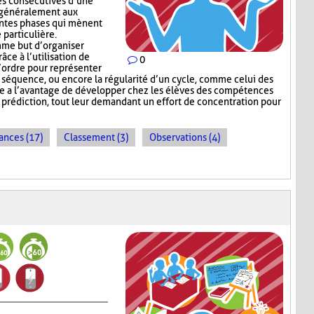
es consécutives d’une
e généralement aux
entes phases qui mènent
 particulière.
me but d’organiser
râce à l’utilisation de
0
l’ordre pour représenter
e séquence, ou encore la régularité d’un cycle, comme celui des
e a l’avantage de développer chez les élèves des compétences
e prédiction, tout leur demandant un effort de concentration pour
ances (17)
Classement (3)
Observations (4)