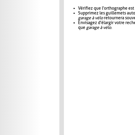
Vérifiez que l'orthographe est
Supprimez les guillemets aut
garage à vélo
retournera souve
Envisagez d'élargir votre rec
que
garage à vélo
.