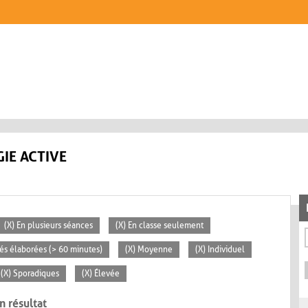
IE ACTIVE
(X) En plusieurs séances
(X) En classe seulement
ités élaborées (> 60 minutes)
(X) Moyenne
(X) Individuel
(X) Sporadiques
(X) Élevée
n résultat