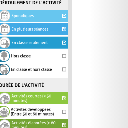
DÉROULEMENT DE L'ACTIVITÉ
Sporadiques
En plusieurs séances
En classe seulement
Hors classe
En classe et hors classe
DURÉE DE L'ACTIVITÉ
Activités courtes (< 30
minutes)
Activités développées
(Entre 30 et 60 minutes)
Activités élaborées (> 60
minutes)