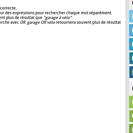
 correcte.
our des expressions pour rechercher chaque mot séparément.
nt plus de résultat que
"garage à vélo"
.
herche avec
OR
.
garage OR vélo
retournera souvent plus de résultat