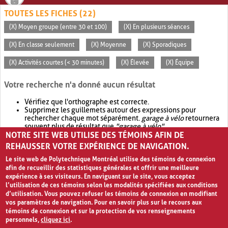
TOUTES LES FICHES (22)
(X) Moyen groupe (entre 30 et 100)
(X) En plusieurs séances
(X) En classe seulement
(X) Moyenne
(X) Sporadiques
(X) Activités courtes (< 30 minutes)
(X) Élevée
(X) Équipe
Votre recherche n'a donné aucun résultat
Vérifiez que l'orthographe est correcte.
Supprimez les guillemets autour des expressions pour
rechercher chaque mot séparément.
garage à vélo
retournera
souvent plus de résultat que
"garage à vélo"
.
NOTRE SITE WEB UTILISE DES TÉMOINS AFIN DE
Envisagez d'élargir votre recherche avec
OR
.
garage OR vélo
retournera souvent plus de résultat que
garage à vélo
.
REHAUSSER VOTRE EXPÉRIENCE DE NAVIGATION.
Le site web de Polytechnique Montréal utilise des témoins de connexion
afin de recueillir des statistiques générales et offrir une meilleure
expérience à ses visiteurs. En naviguant sur le site, vous acceptez
l’utilisation de ces témoins selon les modalités spécifiées aux conditions
d’utilisation. Vous pouvez refuser les témoins de connexion en modifiant
vos paramètres de navigation. Pour en savoir plus sur le recours aux
témoins de connexion et sur la protection de vos renseignements
personnels,
cliquez ici
.
Avis de confidentialité et conditions d’utilisation