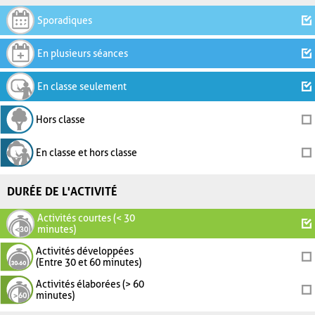
Sporadiques
En plusieurs séances
En classe seulement
Hors classe
En classe et hors classe
DURÉE DE L'ACTIVITÉ
Activités courtes (< 30
minutes)
Activités développées
(Entre 30 et 60 minutes)
Activités élaborées (> 60
minutes)