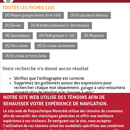
TOUTES LES FICHES (20)
(X) Moyen groupe (entre 30 et 100)
(X) En plusieurs séances
(X) Élevée
(X) Activités élaborées (> 60 minutes)
(X) Sporadiques
(X) Petit groupe (< 30)
(X) Moyenne
(X) Hors classe
(X) En classe seulement
(X) En classe et hors classe
Votre recherche n'a donné aucun résultat
Vérifiez que l'orthographe est correcte.
Supprimez les guillemets autour des expressions pour
rechercher chaque mot séparément.
garage à vélo
retournera
souvent plus de résultat que
"garage à vélo"
.
NOTRE SITE WEB UTILISE DES TÉMOINS AFIN DE
Envisagez d'élargir votre recherche avec
OR
.
garage OR vélo
retournera souvent plus de résultat que
garage à vélo
.
REHAUSSER VOTRE EXPÉRIENCE DE NAVIGATION.
Le site web de Polytechnique Montréal utilise des témoins de connexion
afin de recueillir des statistiques générales et offrir une meilleure
expérience à ses visiteurs. En naviguant sur le site, vous acceptez
l’utilisation de ces témoins selon les modalités spécifiées aux conditions