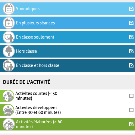
Sporadiques
En plusieurs séances
En classe seulement
Hors classe
En classe et hors classe
DURÉE DE L'ACTIVITÉ
Activités courtes (< 30
minutes)
Activités développées
(Entre 30 et 60 minutes)
Activités élaborées (> 60
minutes)