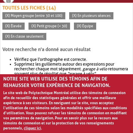
TOUTES LES FICHES (14)
(X) Moyen groupe (entre 30 et 100)
(X) En plusieurs séances
(X) Élevée
(X) Petit groupe (< 30)
(X) Équipe
(X) En classe seulement
Votre recherche n'a donné aucun résultat
Vérifiez que l'orthographe est correcte.
Supprimez les guillemets autour des expressions pour
rechercher chaque mot séparément.
garage à vélo
retournera
souvent plus de résultat que
"garage à vélo"
.
NOTRE SITE WEB UTILISE DES TÉMOINS AFIN DE
Envisagez d'élargir votre recherche avec
OR
.
garage OR vélo
retournera souvent plus de résultat que
garage à vélo
.
REHAUSSER VOTRE EXPÉRIENCE DE NAVIGATION.
Le site web de Polytechnique Montréal utilise des témoins de connexion
afin de recueillir des statistiques générales et offrir une meilleure
expérience à ses visiteurs. En naviguant sur le site, vous acceptez
l’utilisation de ces témoins selon les modalités spécifiées aux conditions
d’utilisation. Vous pouvez refuser les témoins de connexion en modifiant
vos paramètres de navigation. Pour en savoir plus sur le recours aux
témoins de connexion et sur la protection de vos renseignements
personnels,
cliquez ici
.
Avis de confidentialité et conditions d’utilisation