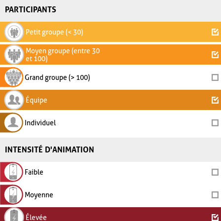
PARTICIPANTS
Petit groupe (< 30)
Moyen groupe (entre 30
et 100)
Grand groupe (> 100)
Équipe
Individuel
INTENSITÉ D'ANIMATION
Faible
Moyenne
Élevée