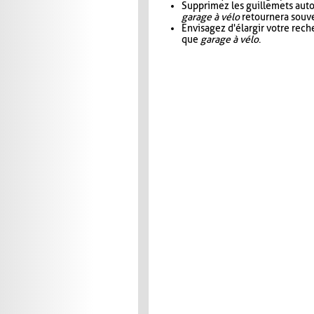
Supprimez les guillemets aut
garage à vélo
retournera souve
Envisagez d'élargir votre rec
que
garage à vélo
.