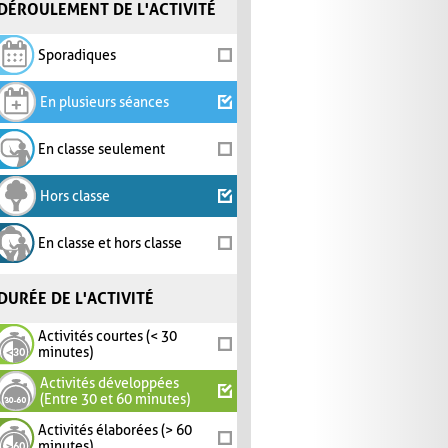
DÉROULEMENT DE L'ACTIVITÉ
Sporadiques
En plusieurs séances
En classe seulement
Hors classe
En classe et hors classe
DURÉE DE L'ACTIVITÉ
Activités courtes (< 30
minutes)
Activités développées
(Entre 30 et 60 minutes)
Activités élaborées (> 60
minutes)