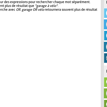
our des expressions pour rechercher chaque mot séparément.
nt plus de résultat que
"garage à vélo"
.
herche avec
OR
.
garage OR vélo
retournera souvent plus de résultat