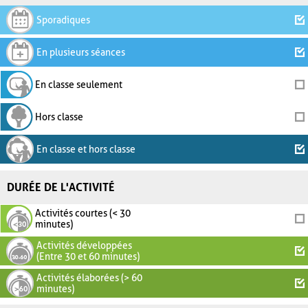
Sporadiques
En plusieurs séances
En classe seulement
Hors classe
En classe et hors classe
DURÉE DE L'ACTIVITÉ
Activités courtes (< 30
minutes)
Activités développées
(Entre 30 et 60 minutes)
Activités élaborées (> 60
minutes)