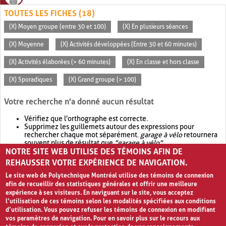
TOUTES LES FICHES (18)
(X) Moyen groupe (entre 30 et 100)
(X) En plusieurs séances
(X) Moyenne
(X) Activités développées (Entre 30 et 60 minutes)
(X) Activités élaborées (> 60 minutes)
(X) En classe et hors classe
(X) Sporadiques
(X) Grand groupe (> 100)
Votre recherche n'a donné aucun résultat
Vérifiez que l'orthographe est correcte.
Supprimez les guillemets autour des expressions pour
rechercher chaque mot séparément.
garage à vélo
retournera
souvent plus de résultat que
"garage à vélo"
.
NOTRE SITE WEB UTILISE DES TÉMOINS AFIN DE
Envisagez d'élargir votre recherche avec
OR
.
garage OR vélo
retournera souvent plus de résultat que
garage à vélo
.
REHAUSSER VOTRE EXPÉRIENCE DE NAVIGATION.
Le site web de Polytechnique Montréal utilise des témoins de connexion
afin de recueillir des statistiques générales et offrir une meilleure
expérience à ses visiteurs. En naviguant sur le site, vous acceptez
l’utilisation de ces témoins selon les modalités spécifiées aux conditions
d’utilisation. Vous pouvez refuser les témoins de connexion en modifiant
vos paramètres de navigation. Pour en savoir plus sur le recours aux