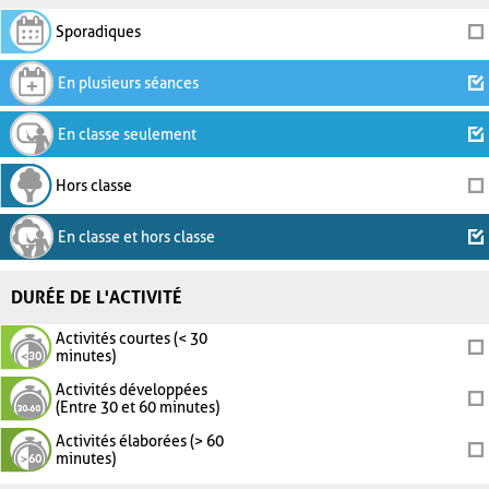
Sporadiques
En plusieurs séances
En classe seulement
Hors classe
En classe et hors classe
DURÉE DE L'ACTIVITÉ
Activités courtes (< 30
minutes)
Activités développées
(Entre 30 et 60 minutes)
Activités élaborées (> 60
minutes)