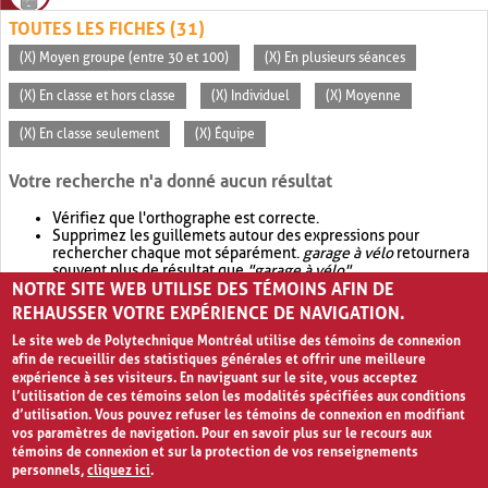
TOUTES LES FICHES (31)
(X) Moyen groupe (entre 30 et 100)
(X) En plusieurs séances
(X) En classe et hors classe
(X) Individuel
(X) Moyenne
(X) En classe seulement
(X) Équipe
Votre recherche n'a donné aucun résultat
Vérifiez que l'orthographe est correcte.
Supprimez les guillemets autour des expressions pour
rechercher chaque mot séparément.
garage à vélo
retournera
souvent plus de résultat que
"garage à vélo"
.
NOTRE SITE WEB UTILISE DES TÉMOINS AFIN DE
Envisagez d'élargir votre recherche avec
OR
.
garage OR vélo
retournera souvent plus de résultat que
garage à vélo
.
REHAUSSER VOTRE EXPÉRIENCE DE NAVIGATION.
Le site web de Polytechnique Montréal utilise des témoins de connexion
afin de recueillir des statistiques générales et offrir une meilleure
expérience à ses visiteurs. En naviguant sur le site, vous acceptez
l’utilisation de ces témoins selon les modalités spécifiées aux conditions
d’utilisation. Vous pouvez refuser les témoins de connexion en modifiant
vos paramètres de navigation. Pour en savoir plus sur le recours aux
témoins de connexion et sur la protection de vos renseignements
personnels,
cliquez ici
.
Avis de confidentialité et conditions d’utilisation