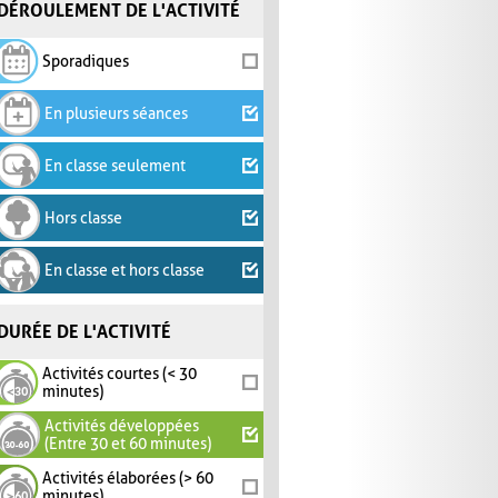
DÉROULEMENT DE L'ACTIVITÉ
Sporadiques
En plusieurs séances
En classe seulement
Hors classe
En classe et hors classe
DURÉE DE L'ACTIVITÉ
Activités courtes (< 30
minutes)
Activités développées
(Entre 30 et 60 minutes)
Activités élaborées (> 60
minutes)