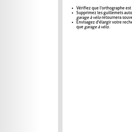
Vérifiez que l'orthographe est
Supprimez les guillemets aut
garage à vélo
retournera souve
Envisagez d'élargir votre rec
que
garage à vélo
.