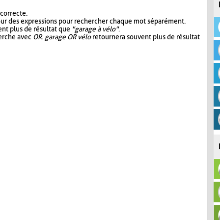
 correcte.
our des expressions pour rechercher chaque mot séparément.
nt plus de résultat que
"garage à vélo"
.
herche avec
OR
.
garage OR vélo
retournera souvent plus de résultat