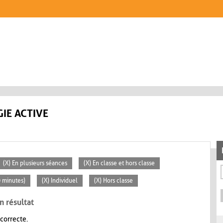
IE ACTIVE
(X) En plusieurs séances
(X) En classe et hors classe
0 minutes)
(X) Individuel
(X) Hors classe
n résultat
 correcte.