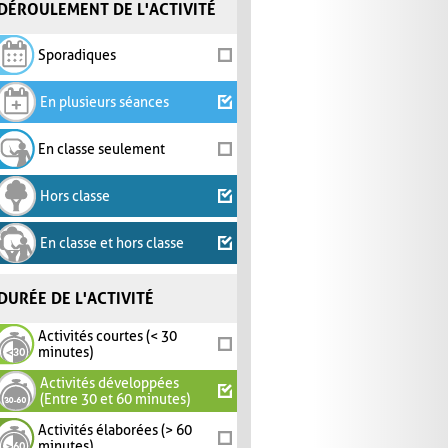
DÉROULEMENT DE L'ACTIVITÉ
Sporadiques
En plusieurs séances
En classe seulement
Hors classe
En classe et hors classe
DURÉE DE L'ACTIVITÉ
Activités courtes (< 30
minutes)
Activités développées
(Entre 30 et 60 minutes)
Activités élaborées (> 60
minutes)