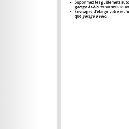
Supprimez les guillemets aut
garage à vélo
retournera souve
Envisagez d'élargir votre rec
que
garage à vélo
.