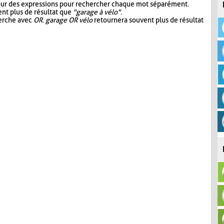
our des expressions pour rechercher chaque mot séparément.
nt plus de résultat que
"garage à vélo"
.
herche avec
OR
.
garage OR vélo
retournera souvent plus de résultat