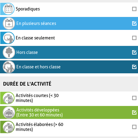
Sporadiques
En plusieurs séances
En classe seulement
Hors classe
En classe et hors classe
DURÉE DE L'ACTIVITÉ
Activités courtes (< 30
minutes)
Activités développées
(Entre 30 et 60 minutes)
Activités élaborées (> 60
minutes)