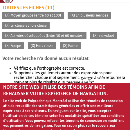
TOUTES LES FICHES (11)
(X) Moyen groupe (entre 30 et 100)
(X) En plusieurs séances
(X) En classe et hors classe
(X) Activités développées (Entre 30 et 60 minutes)
(X) Individuel
(X) Équipe
(X) Hors classe
(X) Faible
Votre recherche n'a donné aucun résultat
Vérifiez que l'orthographe est correcte.
Supprimez les guillemets autour des expressions pour
rechercher chaque mot séparément.
garage à vélo
retournera
souvent plus de résultat que
"garage à vélo"
.
NOTRE SITE WEB UTILISE DES TÉMOINS AFIN DE
Envisagez d'élargir votre recherche avec
OR
.
garage OR vélo
retournera souvent plus de résultat que
garage à vélo
.
REHAUSSER VOTRE EXPÉRIENCE DE NAVIGATION.
Le site web de Polytechnique Montréal utilise des témoins de connexion
afin de recueillir des statistiques générales et offrir une meilleure
expérience à ses visiteurs. En naviguant sur le site, vous acceptez
l’utilisation de ces témoins selon les modalités spécifiées aux conditions
d’utilisation. Vous pouvez refuser les témoins de connexion en modifiant
vos paramètres de navigation. Pour en savoir plus sur le recours aux