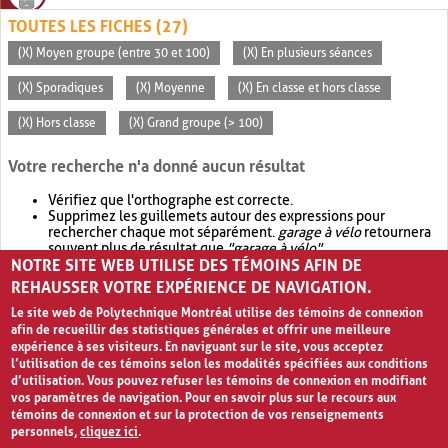
TOUTES LES FICHES (27)
(X) Moyen groupe (entre 30 et 100)
(X) En plusieurs séances
(X) Sporadiques
(X) Moyenne
(X) En classe et hors classe
(X) Hors classe
(X) Grand groupe (> 100)
Votre recherche n'a donné aucun résultat
Vérifiez que l'orthographe est correcte.
Supprimez les guillemets autour des expressions pour
rechercher chaque mot séparément.
garage à vélo
retournera
souvent plus de résultat que
"garage à vélo"
.
NOTRE SITE WEB UTILISE DES TÉMOINS AFIN DE
Envisagez d'élargir votre recherche avec
OR
.
garage OR vélo
retournera souvent plus de résultat que
garage à vélo
.
REHAUSSER VOTRE EXPÉRIENCE DE NAVIGATION.
Le site web de Polytechnique Montréal utilise des témoins de connexion
afin de recueillir des statistiques générales et offrir une meilleure
expérience à ses visiteurs. En naviguant sur le site, vous acceptez
l’utilisation de ces témoins selon les modalités spécifiées aux conditions
d’utilisation. Vous pouvez refuser les témoins de connexion en modifiant
vos paramètres de navigation. Pour en savoir plus sur le recours aux
témoins de connexion et sur la protection de vos renseignements
personnels,
cliquez ici
.
Avis de confidentialité et conditions d’utilisation