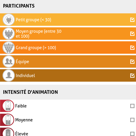
PARTICIPANTS
Petit groupe (< 30)
Moyen groupe (entre 30
et 100)
Grand groupe (> 100)
Équipe
Individuel
INTENSITÉ D'ANIMATION
Faible
Moyenne
Élevée