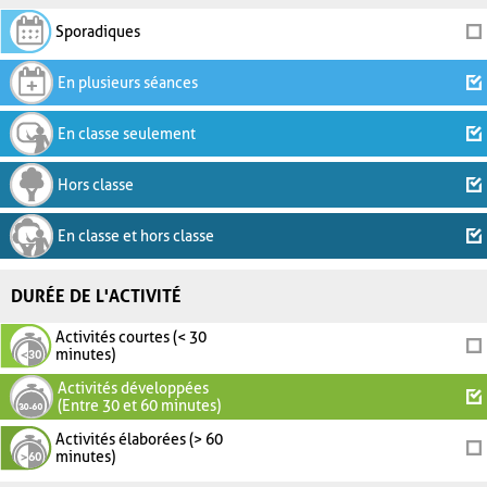
Sporadiques
En plusieurs séances
En classe seulement
Hors classe
En classe et hors classe
DURÉE DE L'ACTIVITÉ
Activités courtes (< 30
minutes)
Activités développées
(Entre 30 et 60 minutes)
Activités élaborées (> 60
minutes)