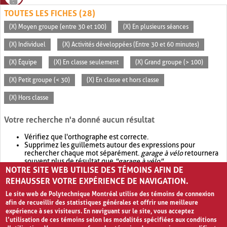
TOUTES LES FICHES (28)
(X) Moyen groupe (entre 30 et 100)
(X) En plusieurs séances
(X) Individuel
(X) Activités développées (Entre 30 et 60 minutes)
(X) Équipe
(X) En classe seulement
(X) Grand groupe (> 100)
(X) Petit groupe (< 30)
(X) En classe et hors classe
(X) Hors classe
Votre recherche n'a donné aucun résultat
Vérifiez que l'orthographe est correcte.
Supprimez les guillemets autour des expressions pour
rechercher chaque mot séparément.
garage à vélo
retournera
souvent plus de résultat que
"garage à vélo"
.
NOTRE SITE WEB UTILISE DES TÉMOINS AFIN DE
Envisagez d'élargir votre recherche avec
OR
.
garage OR vélo
retournera souvent plus de résultat que
garage à vélo
.
REHAUSSER VOTRE EXPÉRIENCE DE NAVIGATION.
Le site web de Polytechnique Montréal utilise des témoins de connexion
afin de recueillir des statistiques générales et offrir une meilleure
expérience à ses visiteurs. En naviguant sur le site, vous acceptez
l’utilisation de ces témoins selon les modalités spécifiées aux conditions