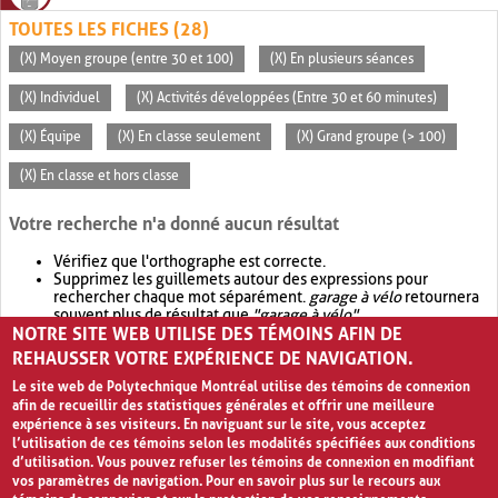
TOUTES LES FICHES (28)
(X) Moyen groupe (entre 30 et 100)
(X) En plusieurs séances
(X) Individuel
(X) Activités développées (Entre 30 et 60 minutes)
(X) Équipe
(X) En classe seulement
(X) Grand groupe (> 100)
(X) En classe et hors classe
Votre recherche n'a donné aucun résultat
Vérifiez que l'orthographe est correcte.
Supprimez les guillemets autour des expressions pour
rechercher chaque mot séparément.
garage à vélo
retournera
souvent plus de résultat que
"garage à vélo"
.
NOTRE SITE WEB UTILISE DES TÉMOINS AFIN DE
Envisagez d'élargir votre recherche avec
OR
.
garage OR vélo
retournera souvent plus de résultat que
garage à vélo
.
REHAUSSER VOTRE EXPÉRIENCE DE NAVIGATION.
Le site web de Polytechnique Montréal utilise des témoins de connexion
afin de recueillir des statistiques générales et offrir une meilleure
expérience à ses visiteurs. En naviguant sur le site, vous acceptez
l’utilisation de ces témoins selon les modalités spécifiées aux conditions
d’utilisation. Vous pouvez refuser les témoins de connexion en modifiant
vos paramètres de navigation. Pour en savoir plus sur le recours aux