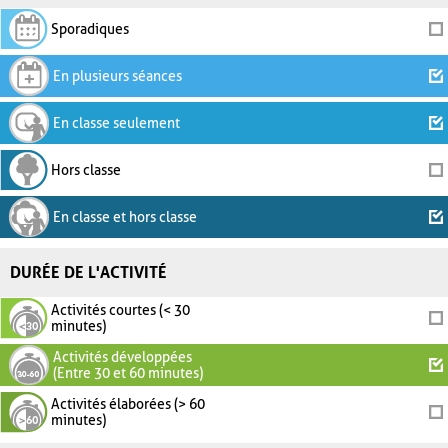
Sporadiques
En plusieurs séances
En classe seulement
Hors classe
En classe et hors classe
DURÉE DE L'ACTIVITÉ
Activités courtes (< 30
minutes)
Activités développées
(Entre 30 et 60 minutes)
Activités élaborées (> 60
minutes)