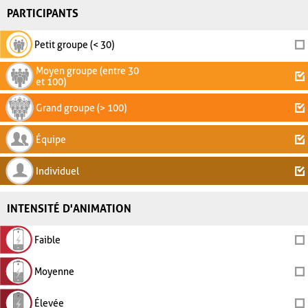
PARTICIPANTS
Petit groupe (< 30)
Moyen groupe (entre 30
et 100)
Grand groupe (> 100)
Équipe
Individuel
INTENSITÉ D'ANIMATION
Faible
Moyenne
Élevée