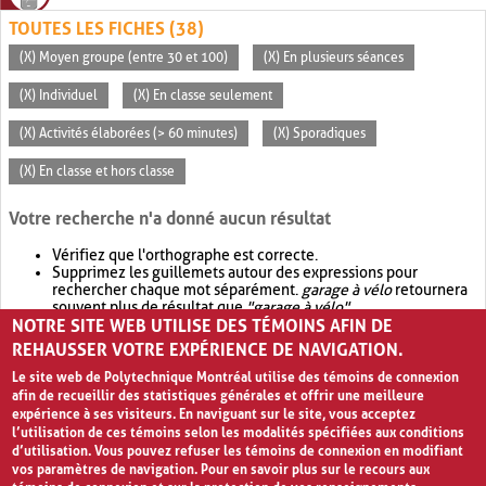
TOUTES LES FICHES (38)
(X) Moyen groupe (entre 30 et 100)
(X) En plusieurs séances
(X) Individuel
(X) En classe seulement
(X) Activités élaborées (> 60 minutes)
(X) Sporadiques
(X) En classe et hors classe
Votre recherche n'a donné aucun résultat
Vérifiez que l'orthographe est correcte.
Supprimez les guillemets autour des expressions pour
rechercher chaque mot séparément.
garage à vélo
retournera
souvent plus de résultat que
"garage à vélo"
.
NOTRE SITE WEB UTILISE DES TÉMOINS AFIN DE
Envisagez d'élargir votre recherche avec
OR
.
garage OR vélo
retournera souvent plus de résultat que
garage à vélo
.
REHAUSSER VOTRE EXPÉRIENCE DE NAVIGATION.
Le site web de Polytechnique Montréal utilise des témoins de connexion
afin de recueillir des statistiques générales et offrir une meilleure
expérience à ses visiteurs. En naviguant sur le site, vous acceptez
l’utilisation de ces témoins selon les modalités spécifiées aux conditions
d’utilisation. Vous pouvez refuser les témoins de connexion en modifiant
vos paramètres de navigation. Pour en savoir plus sur le recours aux