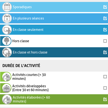
Sporadiques
En plusieurs séances
En classe seulement
Hors classe
En classe et hors classe
DURÉE DE L'ACTIVITÉ
Activités courtes (< 30
minutes)
Activités développées
(Entre 30 et 60 minutes)
Activités élaborées (> 60
minutes)