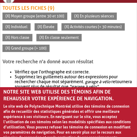
TOUTES LES FICHES (9)
(X) Moyen groupe (entre 30 et 100)
(X) En plusieurs séances
(X) Individuel
(X) Élevée
(X) Activités courtes (< 30 minutes)
(X) Hors classe
(X) En classe seulement
(X) Grand groupe (> 100)
Votre recherche n'a donné aucun résultat
Vérifiez que l'orthographe est correcte.
Supprimez les guillemets autour des expressions pour
rechercher chaque mot séparément.
garage à vélo
retournera
souvent plus de résultat que
"garage à vélo"
.
NOTRE SITE WEB UTILISE DES TÉMOINS AFIN DE
Envisagez d'élargir votre recherche avec
OR
.
garage OR vélo
retournera souvent plus de résultat que
garage à vélo
.
REHAUSSER VOTRE EXPÉRIENCE DE NAVIGATION.
Le site web de Polytechnique Montréal utilise des témoins de connexion
afin de recueillir des statistiques générales et offrir une meilleure
expérience à ses visiteurs. En naviguant sur le site, vous acceptez
l’utilisation de ces témoins selon les modalités spécifiées aux conditions
d’utilisation. Vous pouvez refuser les témoins de connexion en modifiant
vos paramètres de navigation. Pour en savoir plus sur le recours aux