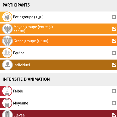
PARTICIPANTS
Petit groupe (< 30)
Moyen groupe (entre 30
et 100)
Grand groupe (> 100)
Équipe
Individuel
INTENSITÉ D'ANIMATION
Faible
Moyenne
Élevée