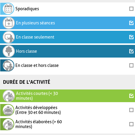
Sporadiques
En plusieurs séances
En classe seulement
Hors classe
En classe et hors classe
DURÉE DE L'ACTIVITÉ
Activités courtes (< 30
minutes)
Activités développées
(Entre 30 et 60 minutes)
Activités élaborées (> 60
minutes)