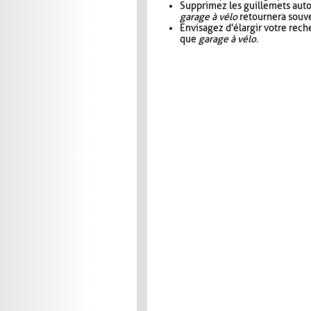
Supprimez les guillemets aut
garage à vélo
retournera souve
Envisagez d'élargir votre rec
que
garage à vélo
.