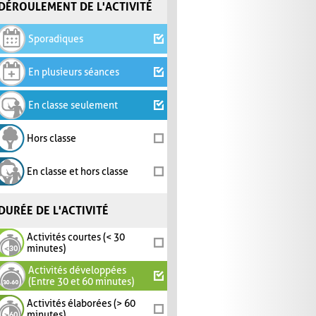
DÉROULEMENT DE L'ACTIVITÉ
Sporadiques
En plusieurs séances
En classe seulement
Hors classe
En classe et hors classe
DURÉE DE L'ACTIVITÉ
Activités courtes (< 30
minutes)
Activités développées
(Entre 30 et 60 minutes)
Activités élaborées (> 60
minutes)