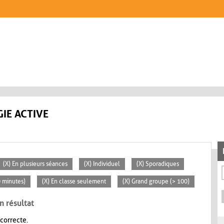
IE ACTIVE
(X) En plusieurs séances
(X) Individuel
(X) Sporadiques
0 minutes)
(X) En classe seulement
(X) Grand groupe (> 100)
n résultat
 correcte.