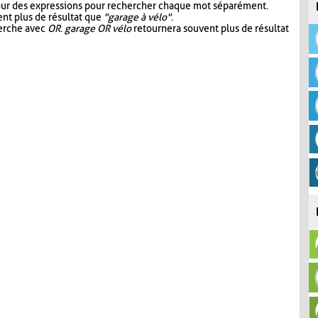
our des expressions pour rechercher chaque mot séparément.
nt plus de résultat que
"garage à vélo"
.
herche avec
OR
.
garage OR vélo
retournera souvent plus de résultat