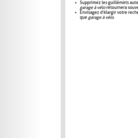
Supprimez les guillemets aut
garage à vélo
retournera souve
Envisagez d'élargir votre rec
que
garage à vélo
.