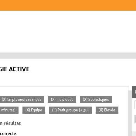
IE ACTIVE
(X) En plusieurs séances
(X) Individuel
(X) Sporadiques
0 minutes)
(X) Équipe
(X) Petit groupe (< 30)
(X) Élevée
n résultat
 correcte.