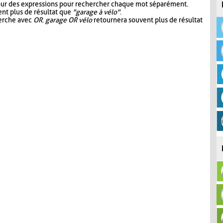
our des expressions pour rechercher chaque mot séparément.
nt plus de résultat que
"garage à vélo"
.
herche avec
OR
.
garage OR vélo
retournera souvent plus de résultat