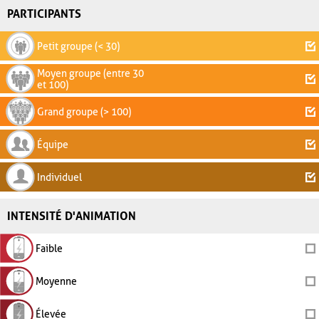
PARTICIPANTS
Petit groupe (< 30)
Moyen groupe (entre 30
et 100)
Grand groupe (> 100)
Équipe
Individuel
INTENSITÉ D'ANIMATION
Faible
Moyenne
Élevée