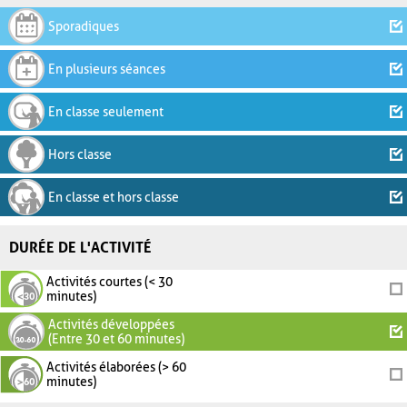
Sporadiques
En plusieurs séances
En classe seulement
Hors classe
En classe et hors classe
DURÉE DE L'ACTIVITÉ
Activités courtes (< 30
minutes)
Activités développées
(Entre 30 et 60 minutes)
Activités élaborées (> 60
minutes)