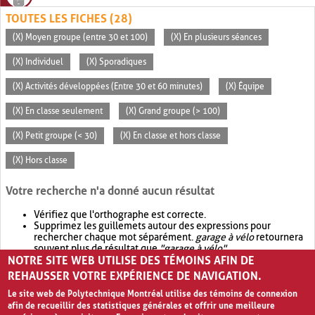
TOUTES LES FICHES (28)
(X) Moyen groupe (entre 30 et 100)
(X) En plusieurs séances
(X) Individuel
(X) Sporadiques
(X) Activités développées (Entre 30 et 60 minutes)
(X) Équipe
(X) En classe seulement
(X) Grand groupe (> 100)
(X) Petit groupe (< 30)
(X) En classe et hors classe
(X) Hors classe
Votre recherche n'a donné aucun résultat
Vérifiez que l'orthographe est correcte.
Supprimez les guillemets autour des expressions pour
rechercher chaque mot séparément.
garage à vélo
retournera
souvent plus de résultat que
"garage à vélo"
.
NOTRE SITE WEB UTILISE DES TÉMOINS AFIN DE
Envisagez d'élargir votre recherche avec
OR
.
garage OR vélo
retournera souvent plus de résultat que
garage à vélo
.
REHAUSSER VOTRE EXPÉRIENCE DE NAVIGATION.
Le site web de Polytechnique Montréal utilise des témoins de connexion
afin de recueillir des statistiques générales et offrir une meilleure