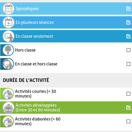
Sporadiques
En plusieurs séances
En classe seulement
Hors classe
En classe et hors classe
DURÉE DE L'ACTIVITÉ
Activités courtes (< 30
minutes)
Activités développées
(Entre 30 et 60 minutes)
Activités élaborées (> 60
minutes)