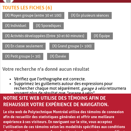
TOUTES LES FICHES (6)
(X) Moyen groupe (entre 30 et 100)
(X) En plusieurs séances
(X) Individuel
(X) Sporadiques
(X) Activités développées (Entre 30 et 60 minutes)
(X) Équipe
(X) En classe seulement
(X) Grand groupe (> 100)
(X) Petit groupe (< 30)
(X) Élevée
Votre recherche n'a donné aucun résultat
Vérifiez que l'orthographe est correcte.
Supprimez les guillemets autour des expressions pour
rechercher chaque mot séparément.
garage à vélo
retournera
souvent plus de résultat que
"garage à vélo"
.
NOTRE SITE WEB UTILISE DES TÉMOINS AFIN DE
Envisagez d'élargir votre recherche avec
OR
.
garage OR vélo
retournera souvent plus de résultat que
garage à vélo
.
REHAUSSER VOTRE EXPÉRIENCE DE NAVIGATION.
Le site web de Polytechnique Montréal utilise des témoins de connexion
afin de recueillir des statistiques générales et offrir une meilleure
expérience à ses visiteurs. En naviguant sur le site, vous acceptez
l’utilisation de ces témoins selon les modalités spécifiées aux conditions