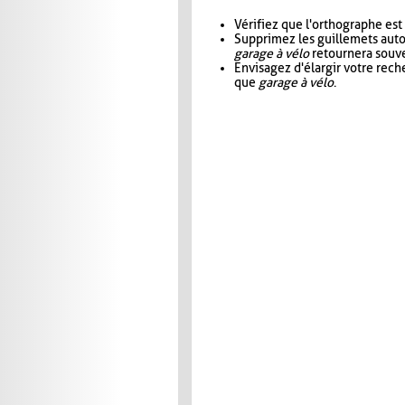
Vérifiez que l'orthographe est
Supprimez les guillemets aut
garage à vélo
retournera souve
Envisagez d'élargir votre rec
que
garage à vélo
.