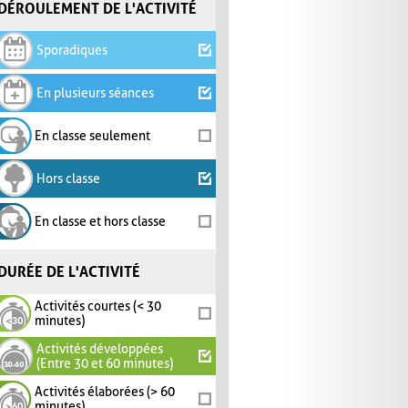
DÉROULEMENT DE L'ACTIVITÉ
Sporadiques
En plusieurs séances
En classe seulement
Hors classe
En classe et hors classe
DURÉE DE L'ACTIVITÉ
Activités courtes (< 30
minutes)
Activités développées
(Entre 30 et 60 minutes)
Activités élaborées (> 60
minutes)