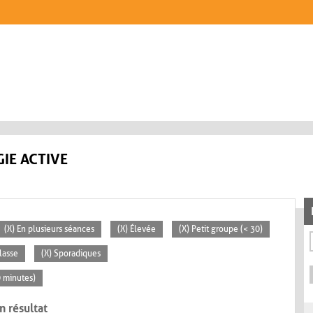
IE ACTIVE
(X) En plusieurs séances
(X) Élevée
(X) Petit groupe (< 30)
lasse
(X) Sporadiques
0 minutes)
n résultat