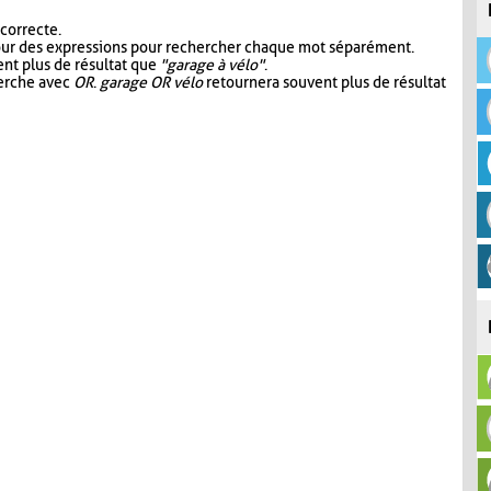
 correcte.
our des expressions pour rechercher chaque mot séparément.
nt plus de résultat que
"garage à vélo"
.
herche avec
OR
.
garage OR vélo
retournera souvent plus de résultat