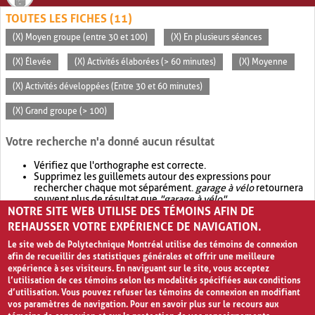
TOUTES LES FICHES (11)
(X) Moyen groupe (entre 30 et 100)
(X) En plusieurs séances
(X) Élevée
(X) Activités élaborées (> 60 minutes)
(X) Moyenne
(X) Activités développées (Entre 30 et 60 minutes)
(X) Grand groupe (> 100)
Votre recherche n'a donné aucun résultat
Vérifiez que l'orthographe est correcte.
Supprimez les guillemets autour des expressions pour
rechercher chaque mot séparément.
garage à vélo
retournera
souvent plus de résultat que
"garage à vélo"
.
NOTRE SITE WEB UTILISE DES TÉMOINS AFIN DE
Envisagez d'élargir votre recherche avec
OR
.
garage OR vélo
retournera souvent plus de résultat que
garage à vélo
.
REHAUSSER VOTRE EXPÉRIENCE DE NAVIGATION.
Le site web de Polytechnique Montréal utilise des témoins de connexion
afin de recueillir des statistiques générales et offrir une meilleure
expérience à ses visiteurs. En naviguant sur le site, vous acceptez
l’utilisation de ces témoins selon les modalités spécifiées aux conditions
d’utilisation. Vous pouvez refuser les témoins de connexion en modifiant
vos paramètres de navigation. Pour en savoir plus sur le recours aux