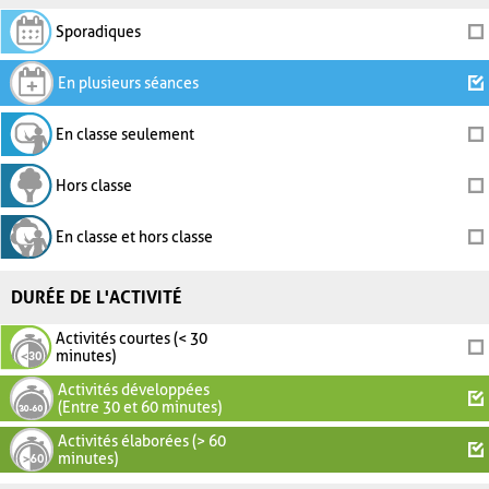
Sporadiques
En plusieurs séances
En classe seulement
Hors classe
En classe et hors classe
DURÉE DE L'ACTIVITÉ
Activités courtes (< 30
minutes)
Activités développées
(Entre 30 et 60 minutes)
Activités élaborées (> 60
minutes)