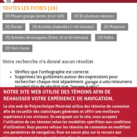
TOUTES LES FICHES (26)
(X) Moyen groupe (entre 30 et 100)
(X) En plusieurs séances
(X) Élevée
(X) Activités élaborées (> 60 minutes)
(X) Moyenne
(X) Activités développées (Entre 30 et 60 minutes)
(X) Faible
(X) Hors classe
Votre recherche n'a donné aucun résultat
Vérifiez que l'orthographe est correcte.
Supprimez les guillemets autour des expressions pour
rechercher chaque mot séparément.
garage à vélo
retournera
souvent plus de résultat que
"garage à vélo"
.
NOTRE SITE WEB UTILISE DES TÉMOINS AFIN DE
Envisagez d'élargir votre recherche avec
OR
.
garage OR vélo
retournera souvent plus de résultat que
garage à vélo
.
REHAUSSER VOTRE EXPÉRIENCE DE NAVIGATION.
Le site web de Polytechnique Montréal utilise des témoins de connexion
afin de recueillir des statistiques générales et offrir une meilleure
expérience à ses visiteurs. En naviguant sur le site, vous acceptez
l’utilisation de ces témoins selon les modalités spécifiées aux conditions
d’utilisation. Vous pouvez refuser les témoins de connexion en modifiant
vos paramètres de navigation. Pour en savoir plus sur le recours aux