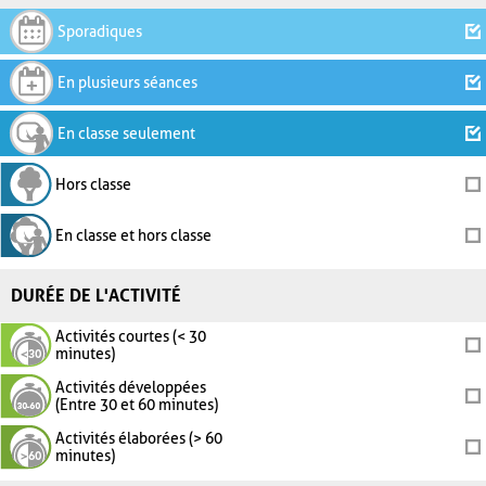
Sporadiques
En plusieurs séances
En classe seulement
Hors classe
En classe et hors classe
DURÉE DE L'ACTIVITÉ
Activités courtes (< 30
minutes)
Activités développées
(Entre 30 et 60 minutes)
Activités élaborées (> 60
minutes)