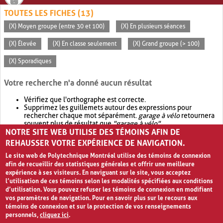
TOUTES LES FICHES (13)
(X) Moyen groupe (entre 30 et 100)
(X) En plusieurs séances
(X) Élevée
(X) En classe seulement
(X) Grand groupe (> 100)
(X) Sporadiques
Votre recherche n'a donné aucun résultat
Vérifiez que l'orthographe est correcte.
Supprimez les guillemets autour des expressions pour
rechercher chaque mot séparément.
garage à vélo
retournera
souvent plus de résultat que
"garage à vélo"
.
NOTRE SITE WEB UTILISE DES TÉMOINS AFIN DE
Envisagez d'élargir votre recherche avec
OR
.
garage OR vélo
retournera souvent plus de résultat que
garage à vélo
.
REHAUSSER VOTRE EXPÉRIENCE DE NAVIGATION.
Le site web de Polytechnique Montréal utilise des témoins de connexion
afin de recueillir des statistiques générales et offrir une meilleure
expérience à ses visiteurs. En naviguant sur le site, vous acceptez
l’utilisation de ces témoins selon les modalités spécifiées aux conditions
d’utilisation. Vous pouvez refuser les témoins de connexion en modifiant
vos paramètres de navigation. Pour en savoir plus sur le recours aux
témoins de connexion et sur la protection de vos renseignements
personnels,
cliquez ici
.
Avis de confidentialité et conditions d’utilisation