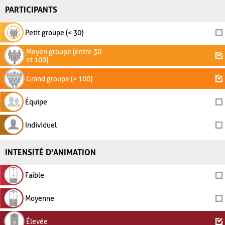
PARTICIPANTS
Petit groupe (< 30)
Moyen groupe (entre 30
et 100)
Grand groupe (> 100)
Équipe
Individuel
INTENSITÉ D'ANIMATION
Faible
Moyenne
Élevée