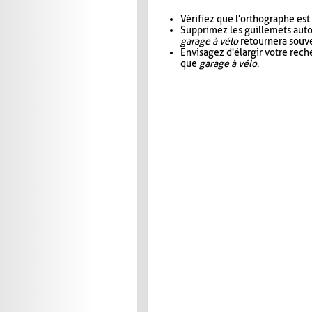
Vérifiez que l'orthographe est
Supprimez les guillemets aut
garage à vélo
retournera souve
Envisagez d'élargir votre rec
que
garage à vélo
.