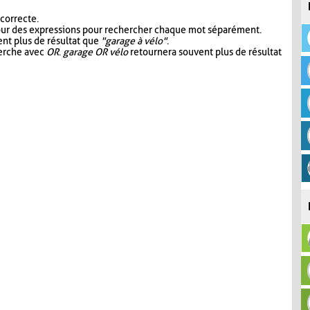
 correcte.
our des expressions pour rechercher chaque mot séparément.
nt plus de résultat que
"garage à vélo"
.
herche avec
OR
.
garage OR vélo
retournera souvent plus de résultat