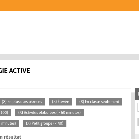
IE ACTIVE
(X) En plusieurs séances
(X) Élevée
(X) En classe seulement
 100)
(X) Activités élaborées (> 60 minutes)
0 minutes)
(X) Petit groupe (< 30)
n résultat