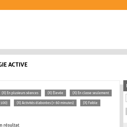
IE ACTIVE
(X) En plusieurs séances
(X) Élevée
(X) En classe seulement
 100)
(X) Activités élaborées (> 60 minutes)
(X) Faible
n résultat