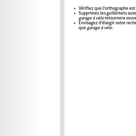
Vérifiez que l'orthographe est
Supprimez les guillemets aut
garage à vélo
retournera souve
Envisagez d'élargir votre rec
que
garage à vélo
.