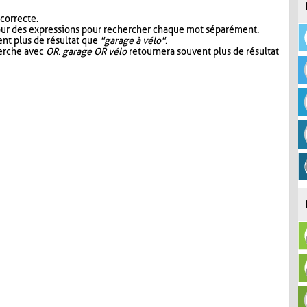
 correcte.
our des expressions pour rechercher chaque mot séparément.
nt plus de résultat que
"garage à vélo"
.
herche avec
OR
.
garage OR vélo
retournera souvent plus de résultat