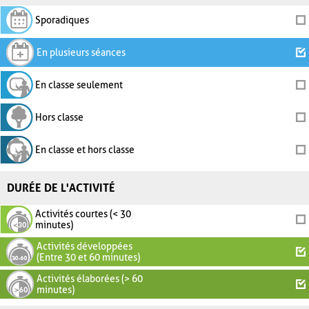
Sporadiques
En plusieurs séances
En classe seulement
Hors classe
En classe et hors classe
DURÉE DE L'ACTIVITÉ
Activités courtes (< 30
minutes)
Activités développées
(Entre 30 et 60 minutes)
Activités élaborées (> 60
minutes)