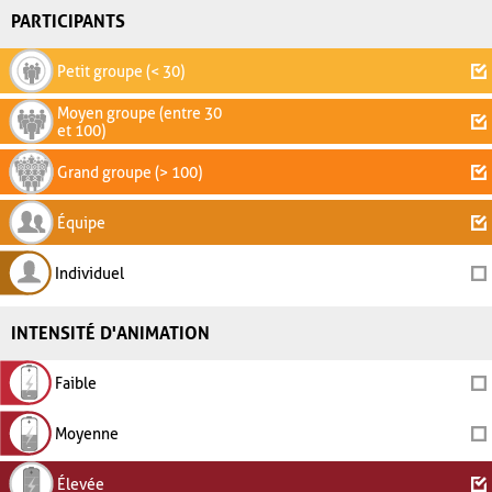
PARTICIPANTS
Petit groupe (< 30)
Moyen groupe (entre 30
et 100)
Grand groupe (> 100)
Équipe
Individuel
INTENSITÉ D'ANIMATION
Faible
Moyenne
Élevée