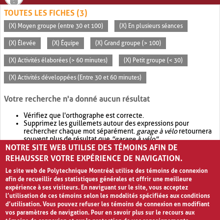
TOUTES LES FICHES (3)
(X) Moyen groupe (entre 30 et 100)
(X) En plusieurs séances
(X) Élevée
(X) Équipe
(X) Grand groupe (> 100)
(X) Activités élaborées (> 60 minutes)
(X) Petit groupe (< 30)
(X) Activités développées (Entre 30 et 60 minutes)
Votre recherche n'a donné aucun résultat
Vérifiez que l'orthographe est correcte.
Supprimez les guillemets autour des expressions pour
rechercher chaque mot séparément.
garage à vélo
retournera
souvent plus de résultat que
"garage à vélo"
.
NOTRE SITE WEB UTILISE DES TÉMOINS AFIN DE
Envisagez d'élargir votre recherche avec
OR
.
garage OR vélo
retournera souvent plus de résultat que
garage à vélo
.
REHAUSSER VOTRE EXPÉRIENCE DE NAVIGATION.
Le site web de Polytechnique Montréal utilise des témoins de connexion
afin de recueillir des statistiques générales et offrir une meilleure
expérience à ses visiteurs. En naviguant sur le site, vous acceptez
l’utilisation de ces témoins selon les modalités spécifiées aux conditions
d’utilisation. Vous pouvez refuser les témoins de connexion en modifiant
vos paramètres de navigation. Pour en savoir plus sur le recours aux