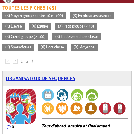
TOUTES LES FICHES (45)
(X) Moyen groupe (entre 30 et 100)
(X) En plusieurs séances
(X) Élevée
(X) Équipe
(X) Petit groupe (< 30)
(X) Grand groupe (> 100)
(X) En classe et hors classe
(X) Sporadiques
(X) Hors classe
(X) Moyenne
PAGES
«
‹
1
2
3
ORGANISATEUR DE SÉQUENCES
Tout d’abord, ensuite et finalement!
0