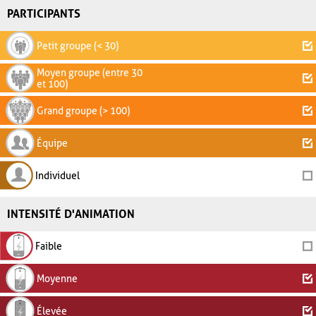
PARTICIPANTS
Petit groupe (< 30)
Moyen groupe (entre 30
et 100)
Grand groupe (> 100)
Équipe
Individuel
INTENSITÉ D'ANIMATION
Faible
Moyenne
Élevée