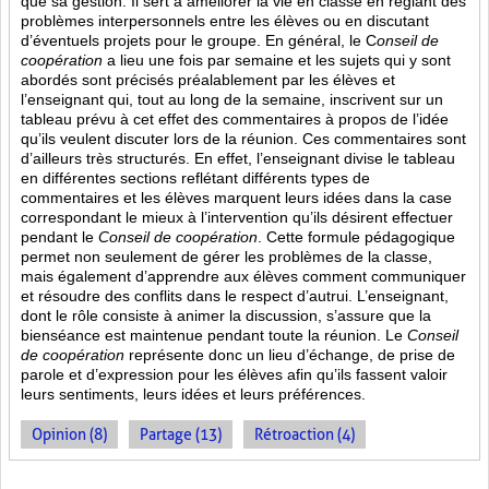
que sa gestion. Il sert à améliorer la vie en classe en réglant des
problèmes interpersonnels entre les élèves ou en discutant
d’éventuels projets pour le groupe. En général, le C
onseil de
coopération
a lieu une fois par semaine et les sujets qui y sont
abordés sont
précisés préalablement par les élèves et
l’enseignant qui, tout au long de la semaine, inscrivent sur un
tableau prévu à cet effet des commentaires à propos de l’idée
qu’ils veulent discuter lors de la réunion. Ces commentaires sont
d’ailleurs très structurés. En effet, l’enseignant divise le tableau
en différentes sections reflétant différents types de
commentaires et les élèves marquent leurs idées dans la case
correspondant le mieux à l’intervention qu’ils désirent effectuer
pendant le
Conseil de coopération
. Cette formule pédagogique
permet non seulement de gérer les problèmes de la classe,
mais également d’apprendre aux élèves comment communiquer
et résoudre des conflits dans le respect d’autrui. L’enseignant,
dont le rôle consiste à animer la discussion, s’assure que la
bienséance est maintenue pendant toute la réunion. Le
Conseil
de coopération
représente donc un lieu d’échange, de prise de
parole et d’expression pour les élèves afin qu’ils fassent valoir
leurs sentiments, leurs idées et leurs préférences.
Opinion (8)
Partage (13)
Rétroaction (4)
PAGES