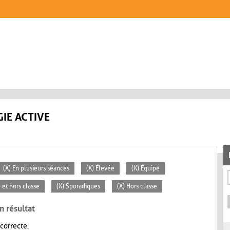
IE ACTIVE
(X) En plusieurs séances
(X) Élevée
(X) Équipe
e et hors classe
(X) Sporadiques
(X) Hors classe
n résultat
 correcte.