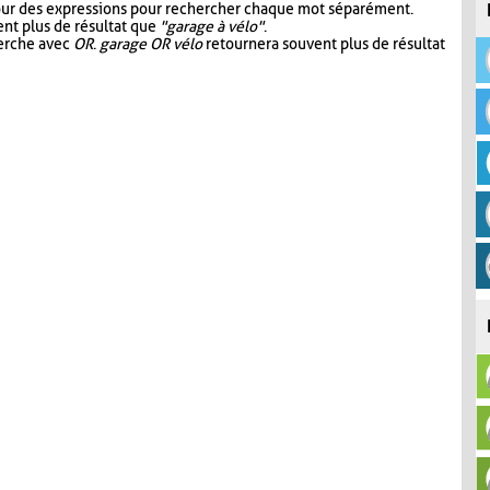
our des expressions pour rechercher chaque mot séparément.
nt plus de résultat que
"garage à vélo"
.
herche avec
OR
.
garage OR vélo
retournera souvent plus de résultat