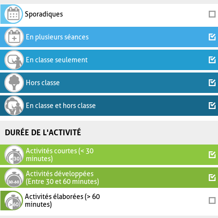
Sporadiques
En plusieurs séances
En classe seulement
Hors classe
En classe et hors classe
DURÉE DE L'ACTIVITÉ
Activités courtes (< 30
minutes)
Activités développées
(Entre 30 et 60 minutes)
Activités élaborées (> 60
minutes)