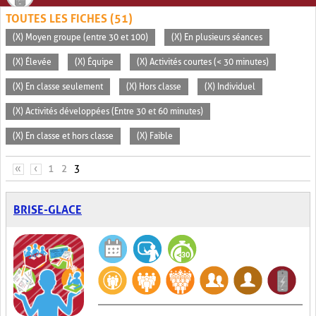
TOUTES LES FICHES (51)
(X) Moyen groupe (entre 30 et 100)
(X) En plusieurs séances
(X) Élevée
(X) Équipe
(X) Activités courtes (< 30 minutes)
(X) En classe seulement
(X) Hors classe
(X) Individuel
(X) Activités développées (Entre 30 et 60 minutes)
(X) En classe et hors classe
(X) Faible
PAGES
«
‹
1
2
3
BRISE-GLACE