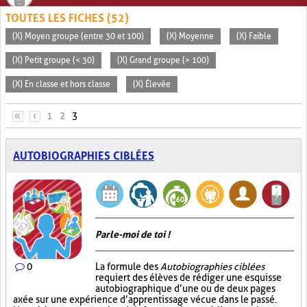
TOUTES LES FICHES (52)
(X) Moyen groupe (entre 30 et 100)
(X) Moyenne
(X) Faible
(X) Petit groupe (< 30)
(X) Grand groupe (> 100)
(X) En classe et hors classe
(X) Élevée
PAGES
«
‹
1
2
3
AUTOBIOGRAPHIES CIBLÉES
Parle-moi de toi !
0
La formule des
Autobiographies ciblées
requiert des élèves de rédiger une esquisse
autobiographique d’une ou de deux pages
axée sur une expérience d’apprentissage vécue dans le passé.