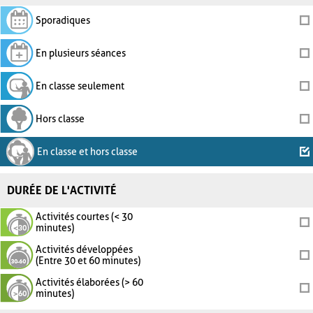
Sporadiques
En plusieurs séances
En classe seulement
Hors classe
En classe et hors classe
DURÉE DE L'ACTIVITÉ
Activités courtes (< 30
minutes)
Activités développées
(Entre 30 et 60 minutes)
Activités élaborées (> 60
minutes)