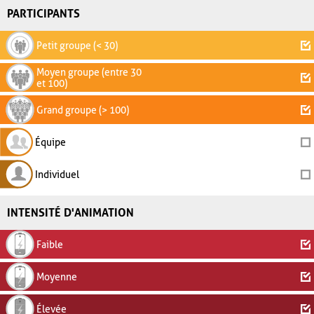
PARTICIPANTS
Petit groupe (< 30)
Moyen groupe (entre 30
et 100)
Grand groupe (> 100)
Équipe
Individuel
INTENSITÉ D'ANIMATION
Faible
Moyenne
Élevée