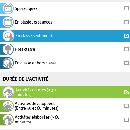
Sporadiques
En plusieurs séances
En classe seulement
Hors classe
En classe et hors classe
DURÉE DE L'ACTIVITÉ
Activités courtes (< 30
minutes)
Activités développées
(Entre 30 et 60 minutes)
Activités élaborées (> 60
minutes)