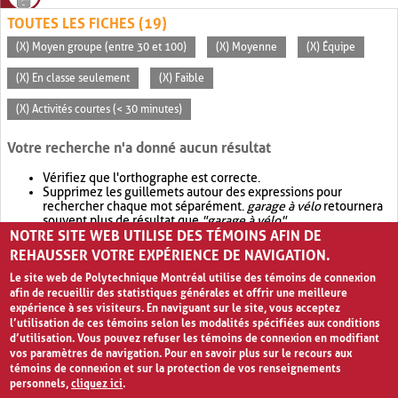
TOUTES LES FICHES (19)
(X) Moyen groupe (entre 30 et 100)
(X) Moyenne
(X) Équipe
(X) En classe seulement
(X) Faible
(X) Activités courtes (< 30 minutes)
Votre recherche n'a donné aucun résultat
Vérifiez que l'orthographe est correcte.
Supprimez les guillemets autour des expressions pour
rechercher chaque mot séparément.
garage à vélo
retournera
souvent plus de résultat que
"garage à vélo"
.
NOTRE SITE WEB UTILISE DES TÉMOINS AFIN DE
Envisagez d'élargir votre recherche avec
OR
.
garage OR vélo
retournera souvent plus de résultat que
garage à vélo
.
REHAUSSER VOTRE EXPÉRIENCE DE NAVIGATION.
Le site web de Polytechnique Montréal utilise des témoins de connexion
afin de recueillir des statistiques générales et offrir une meilleure
expérience à ses visiteurs. En naviguant sur le site, vous acceptez
l’utilisation de ces témoins selon les modalités spécifiées aux conditions
d’utilisation. Vous pouvez refuser les témoins de connexion en modifiant
vos paramètres de navigation. Pour en savoir plus sur le recours aux
témoins de connexion et sur la protection de vos renseignements
personnels,
cliquez ici
.
Avis de confidentialité et conditions d’utilisation