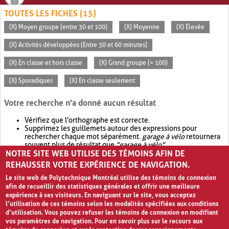
TOUTES LES FICHES (15)
(X) Moyen groupe (entre 30 et 100)
(X) Moyenne
(X) Élevée
(X) Activités développées (Entre 30 et 60 minutes)
(X) En classe et hors classe
(X) Grand groupe (> 100)
(X) Sporadiques
(X) En classe seulement
Votre recherche n'a donné aucun résultat
Vérifiez que l'orthographe est correcte.
Supprimez les guillemets autour des expressions pour
rechercher chaque mot séparément.
garage à vélo
retournera
souvent plus de résultat que
"garage à vélo"
.
NOTRE SITE WEB UTILISE DES TÉMOINS AFIN DE
Envisagez d'élargir votre recherche avec
OR
.
garage OR vélo
retournera souvent plus de résultat que
garage à vélo
.
REHAUSSER VOTRE EXPÉRIENCE DE NAVIGATION.
Le site web de Polytechnique Montréal utilise des témoins de connexion
afin de recueillir des statistiques générales et offrir une meilleure
expérience à ses visiteurs. En naviguant sur le site, vous acceptez
l’utilisation de ces témoins selon les modalités spécifiées aux conditions
d’utilisation. Vous pouvez refuser les témoins de connexion en modifiant
vos paramètres de navigation. Pour en savoir plus sur le recours aux