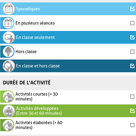
Sporadiques
En plusieurs séances
En classe seulement
Hors classe
En classe et hors classe
DURÉE DE L'ACTIVITÉ
Activités courtes (< 30
minutes)
Activités développées
(Entre 30 et 60 minutes)
Activités élaborées (> 60
minutes)