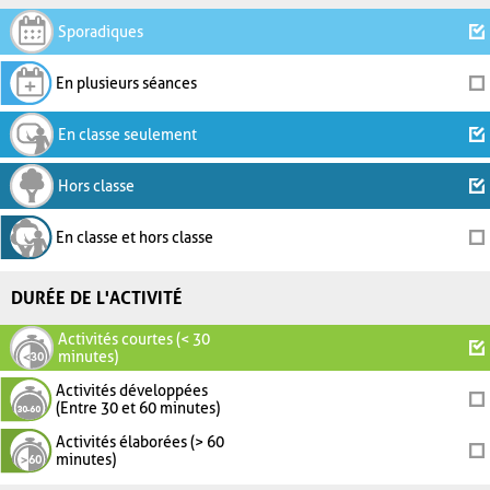
Sporadiques
En plusieurs séances
En classe seulement
Hors classe
En classe et hors classe
DURÉE DE L'ACTIVITÉ
Activités courtes (< 30
minutes)
Activités développées
(Entre 30 et 60 minutes)
Activités élaborées (> 60
minutes)