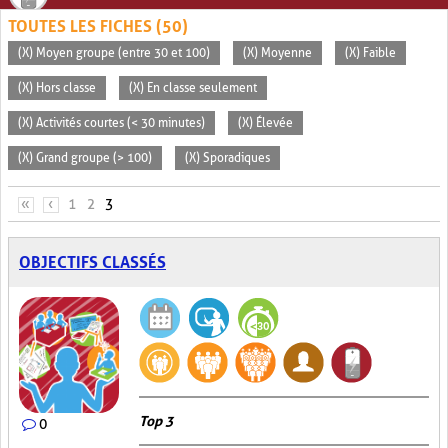
TOUTES LES FICHES (50)
(X) Moyen groupe (entre 30 et 100)
(X) Moyenne
(X) Faible
(X) Hors classe
(X) En classe seulement
(X) Activités courtes (< 30 minutes)
(X) Élevée
(X) Grand groupe (> 100)
(X) Sporadiques
PAGES
«
‹
1
2
3
OBJECTIFS CLASSÉS
Top 3
0