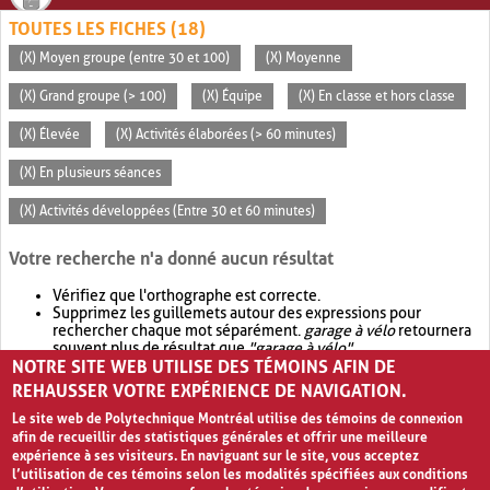
TOUTES LES FICHES (18)
(X) Moyen groupe (entre 30 et 100)
(X) Moyenne
(X) Grand groupe (> 100)
(X) Équipe
(X) En classe et hors classe
(X) Élevée
(X) Activités élaborées (> 60 minutes)
(X) En plusieurs séances
(X) Activités développées (Entre 30 et 60 minutes)
Votre recherche n'a donné aucun résultat
Vérifiez que l'orthographe est correcte.
Supprimez les guillemets autour des expressions pour
rechercher chaque mot séparément.
garage à vélo
retournera
souvent plus de résultat que
"garage à vélo"
.
NOTRE SITE WEB UTILISE DES TÉMOINS AFIN DE
Envisagez d'élargir votre recherche avec
OR
.
garage OR vélo
retournera souvent plus de résultat que
garage à vélo
.
REHAUSSER VOTRE EXPÉRIENCE DE NAVIGATION.
Le site web de Polytechnique Montréal utilise des témoins de connexion
afin de recueillir des statistiques générales et offrir une meilleure
expérience à ses visiteurs. En naviguant sur le site, vous acceptez
l’utilisation de ces témoins selon les modalités spécifiées aux conditions