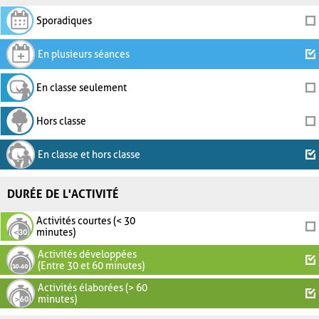
Sporadiques
En plusieurs séances
En classe seulement
Hors classe
En classe et hors classe
DURÉE DE L'ACTIVITÉ
Activités courtes (< 30
minutes)
Activités développées
(Entre 30 et 60 minutes)
Activités élaborées (> 60
minutes)