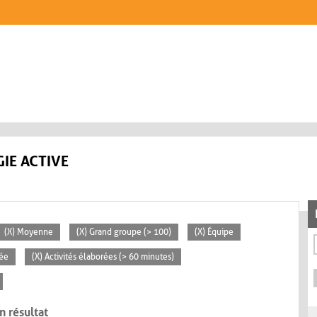
IE ACTIVE
(X) Moyenne
(X) Grand groupe (> 100)
(X) Équipe
vée
(X) Activités élaborées (> 60 minutes)
n résultat