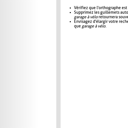
Vérifiez que l'orthographe est
Supprimez les guillemets aut
garage à vélo
retournera souve
Envisagez d'élargir votre rec
que
garage à vélo
.