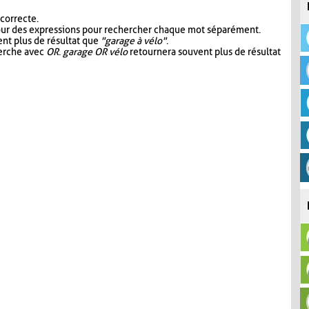
 correcte.
our des expressions pour rechercher chaque mot séparément.
nt plus de résultat que
"garage à vélo"
.
herche avec
OR
.
garage OR vélo
retournera souvent plus de résultat