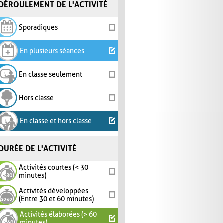
DÉROULEMENT DE L'ACTIVITÉ
Sporadiques
En plusieurs séances
En classe seulement
Hors classe
En classe et hors classe
DURÉE DE L'ACTIVITÉ
Activités courtes (< 30
minutes)
Activités développées
(Entre 30 et 60 minutes)
Activités élaborées (> 60
minutes)